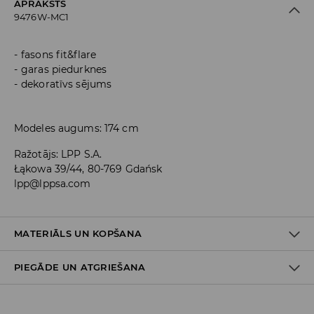
APRAKSTS
9476W-MC1
fasons fit&flare
garas piedurknes
dekoratīvs sējums
Modeles augums: 174 cm
Ražotājs
:
LPP S.A.
Łąkowa 39/44, 80-769 Gdańsk
lpp@lppsa.com
MATERIĀLS UN KOPŠANA
PIEGĀDE UN ATGRIEŠANA
Materiāls I
:
95% POLIESTERIS, 5% ELASTĀNS
MAZGĀT AUTOMĀTISKAJĀ VEĻAS MAZGĀŠANAS MAŠĪNĀ
Piegādes politika
MAX. TEMP. 30° C – VIEGLS MAZGĀŠANAS REŽĪMS