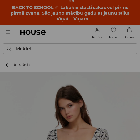
BACK TO SCHOOL
📒
Labākie stāsti sākas vēl pirms
pirmā zvana. Sāc jauno mācību gadu ar jaunu stilu!
Viņai
Viņam
Izlase
Profils
Grozs
Meklēt
Ar rakstu