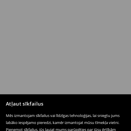
Atļaut sīkfailus
Mēs izmantojam sīkfailus vai līdzīgas tehnoloģijas, lai sniegtu jums
labāko iespējamo pieredzi, kamēr izmantojat mūsu tīmekļa vietni.
Pieņemot sīkfailus, jūs ļaujat mums parūpēties par jūsu ērtībām