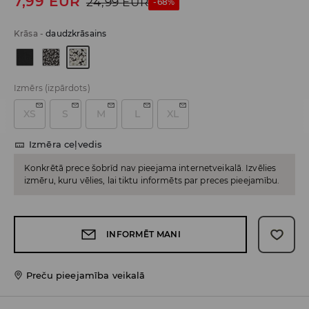
7,99
EUR
24,99
EUR
-68%
Krāsa
-
daudzkrāsains
Izmērs
(izpārdots)
XS
S
M
L
XL
Izmēra ceļvedis
Konkrētā prece šobrīd nav pieejama internetveikalā. Izvēlies
izmēru, kuru vēlies, lai tiktu informēts par preces pieejamību.
INFORMĒT MANI
Preču pieejamība veikalā