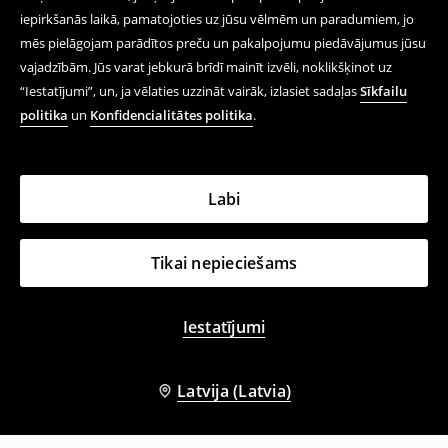
iepirkšanās laikā, pamatojoties uz jūsu vēlmēm un paradumiem, jo
mēs pielāgojam parādītos preču un pakalpojumu piedāvājumus jūsu
vajadzībām. Jūs varat jebkurā brīdī mainīt izvēli, noklikšķinot uz
“Iestatījumi”, un, ja vēlaties uzzināt vairāk, izlasiet sadaļas
Sīkfailu
politika
un
Konfidencialitātes politika
.
Labi
Tikai nepieciešams
Iestatījumi
Latvija (Latvia)