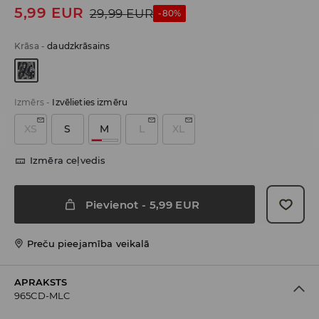
5,99
EUR
29,99
EUR
-80%
Krāsa
-
daudzkrāsains
Izmērs
-
Izvēlieties izmēru
XS
S
M
L
XL
Izmēra ceļvedis
Pievienot
-
5,99
EUR
Preču pieejamība veikalā
APRAKSTS
965CD-MLC