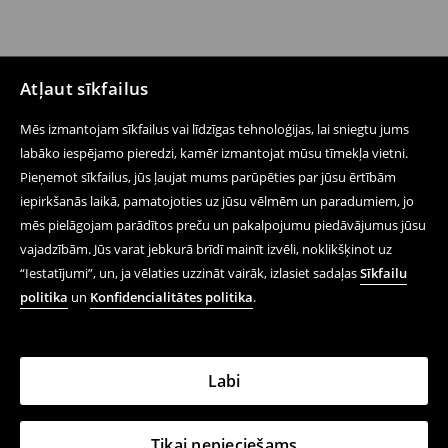
Atļaut sīkfailus
Mēs izmantojam sīkfailus vai līdzīgas tehnoloģijas, lai sniegtu jums
labāko iespējamo pieredzi, kamēr izmantojat mūsu tīmekļa vietni.
Pieņemot sīkfailus, jūs ļaujat mums parūpēties par jūsu ērtībām
iepirkšanās laikā, pamatojoties uz jūsu vēlmēm un paradumiem, jo
mēs pielāgojam parādītos preču un pakalpojumu piedāvājumus jūsu
vajadzībām. Jūs varat jebkurā brīdī mainīt izvēli, noklikšķinot uz
“Iestatījumi”, un, ja vēlaties uzzināt vairāk, izlasiet sadaļas
Sīkfailu
politika
un
Konfidencialitātes politika
.
Labi
Tikai nepieciešams