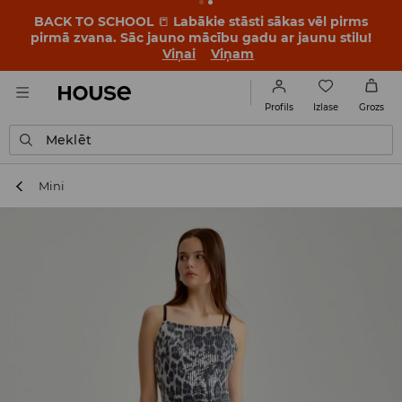
BACK TO SCHOOL
📒
Labākie stāsti sākas vēl pirms
pirmā zvana. Sāc jauno mācību gadu ar jaunu stilu!
Viņai
Viņam
Izlase
Profils
Grozs
Meklēt
Mini