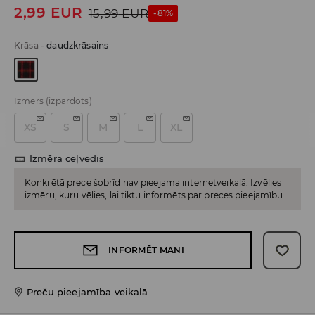
2,99
EUR
15,99
EUR
-81%
Krāsa
-
daudzkrāsains
Izmērs
(izpārdots)
XS
S
M
L
XL
Izmēra ceļvedis
Konkrētā prece šobrīd nav pieejama internetveikalā. Izvēlies
izmēru, kuru vēlies, lai tiktu informēts par preces pieejamību.
INFORMĒT MANI
Preču pieejamība veikalā