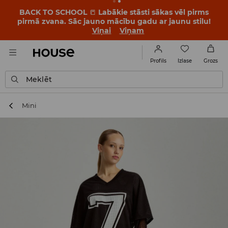
BACK TO SCHOOL
📒
Labākie stāsti sākas vēl pirms
pirmā zvana. Sāc jauno mācību gadu ar jaunu stilu!
Viņai
Viņam
Izlase
Profils
Grozs
Meklēt
Mini