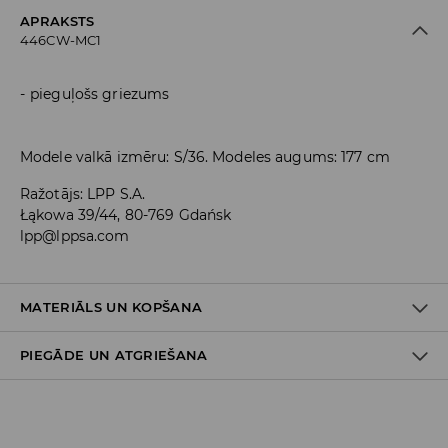
APRAKSTS
446CW-MC1
pieguļošs griezums
Modele valkā izmēru: S/36. Modeles augums: 177 cm
Ražotājs
:
LPP S.A.
Łąkowa 39/44, 80-769 Gdańsk
lpp@lppsa.com
MATERIĀLS UN KOPŠANA
PIEGĀDE UN ATGRIEŠANA
PIRMAIS MATERIĀLS
:
2% ELASTĀNS, 56% POLIESTERIS, 42%
VISKOZE
Piegādes politika
MAZGĀT ATSEVIŠĶI VAI AR LĪDZĪGAS KRĀSAS AUDUMIEM
NEBALINĀT