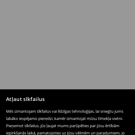
Atļaut sīkfailus
Mēs izmantojam sīkfailus vai līdzīgas tehnoloģijas, lai sniegtu jums
labāko iespējamo pieredzi, kamēr izmantojat mūsu tīmekļa vietni.
Pieņemot sīkfailus, jūs ļaujat mums parūpēties par jūsu ērtībām
iepirkšanās laikā, pamatojoties uz jūsu vēlmēm un paradumiem, jo