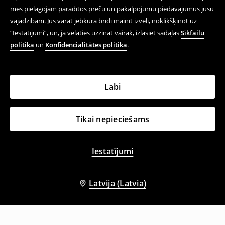
mēs pielāgojam parādītos preču un pakalpojumu piedāvājumus jūsu
vajadzībām. Jūs varat jebkurā brīdī mainīt izvēli, noklikšķinot uz
“Iestatījumi”, un, ja vēlaties uzzināt vairāk, izlasiet sadaļas
Sīkfailu
politika
un
Konfidencialitātes politika
.
Labi
Tikai nepieciešams
Iestatījumi
Latvija (Latvia)