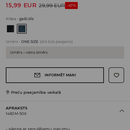
15,99
EUR
29,99
EUR
-47%
Krāsa
-
gaiši zils
Izmērs
-
ONE SIZE
(drīz būs pieejams)
Izmērs – viens izmērs
INFORMĒT MANI
Preču pieejamība veikalā
APRAKSTS
148JM-50X
siksna ar regulējamu garumu