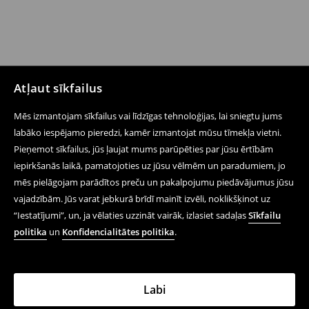
Atļaut sīkfailus
Mēs izmantojam sīkfailus vai līdzīgas tehnoloģijas, lai sniegtu jums
labāko iespējamo pieredzi, kamēr izmantojat mūsu tīmekļa vietni.
Pieņemot sīkfailus, jūs ļaujat mums parūpēties par jūsu ērtībām
iepirkšanās laikā, pamatojoties uz jūsu vēlmēm un paradumiem, jo
mēs pielāgojam parādītos preču un pakalpojumu piedāvājumus jūsu
vajadzībām. Jūs varat jebkurā brīdī mainīt izvēli, noklikšķinot uz
“Iestatījumi”, un, ja vēlaties uzzināt vairāk, izlasiet sadaļas
Sīkfailu
politika
un
Konfidencialitātes politika
.
Labi