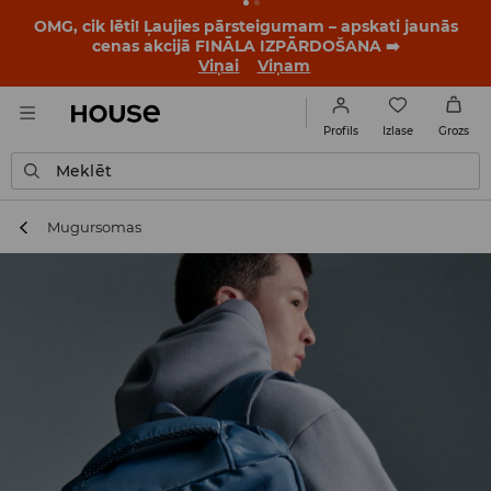
BACK TO SCHOOL
📒
Labākie stāsti sākas vēl pirms
pirmā zvana. Sāc jauno mācību gadu ar jaunu stilu!
Viņai
Viņam
Izlase
Profils
Grozs
Meklēt
Mugursomas