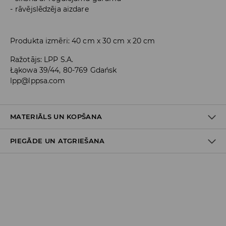
rāvējslēdzēja aizdare
Produkta izmēri: 40 cm x 30 cm x 20 cm
Ražotājs
:
LPP S.A.
Łąkowa 39/44, 80-769 Gdańsk
lpp@lppsa.com
MATERIĀLS UN KOPŠANA
PIEGĀDE UN ATGRIEŠANA
PIRMAIS MATERIĀLS
:
100% POLIAMĪDS
PIRMAIS ODERES MATERIĀLS
:
100% POLIESTERIS
Piegādes politika
Piegāde veikalā: BEZMAKSAS
Piegāde uz DPD savākšanas punktiem: 3,99 EUR
(ieskaitot PVN)
Kurjers DPD (
maksājums tiešsaistē
): 5,99 EUR (ieskaitot