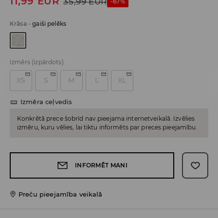
11,99
EUR
35,99
EUR
-67%
Krāsa
-
gaiši pelēks
Izmērs
(izpārdots)
XS
S
M
L
XL
Izmēra ceļvedis
Konkrētā prece šobrīd nav pieejama internetveikalā. Izvēlies
izmēru, kuru vēlies, lai tiktu informēts par preces pieejamību.
INFORMĒT MANI
Preču pieejamība veikalā