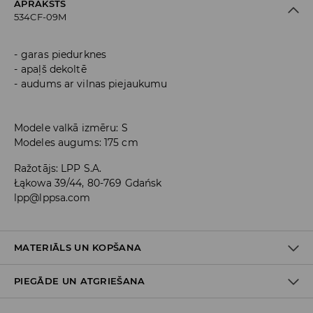
APRAKSTS
534CF-09M
garas piedurknes
apaļš dekoltē
audums ar vilnas piejaukumu
Modele valkā izmēru: S
Modeles augums: 175 cm
Ražotājs
:
LPP S.A.
Łąkowa 39/44, 80-769 Gdańsk
lpp@lppsa.com
MATERIĀLS UN KOPŠANA
PIEGĀDE UN ATGRIEŠANA
Materiāls I
:
37% POLIAMĪDS, 34% POLIESTERIS, 19% AKRILS, 10%
VILNA