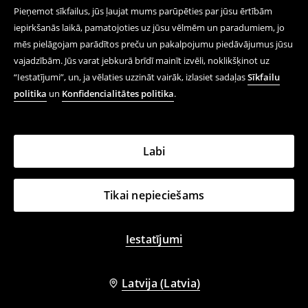
Pieņemot sīkfailus, jūs ļaujat mums parūpēties par jūsu ērtībām
iepirkšanās laikā, pamatojoties uz jūsu vēlmēm un paradumiem, jo
mēs pielāgojam parādītos preču un pakalpojumu piedāvājumus jūsu
vajadzībām. Jūs varat jebkurā brīdī mainīt izvēli, noklikšķinot uz
“Iestatījumi”, un, ja vēlaties uzzināt vairāk, izlasiet sadaļas
Sīkfailu
politika
un
Konfidencialitātes politika
.
Labi
Tikai nepieciešams
Iestatījumi
Latvija (Latvia)