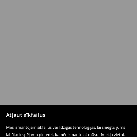
Atļaut sīkfailus
Mēs izmantojam sīkfailus vai līdzīgas tehnoloģijas, lai sniegtu jums
labāko iespējamo pieredzi, kamēr izmantojat mūsu tīmekļa vietni.