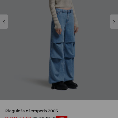
Piegulošs džemperis 2005