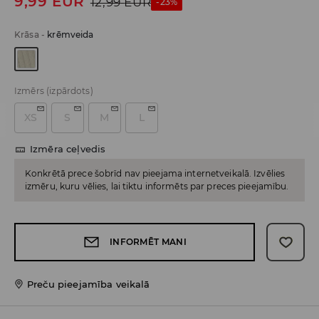
9,99
EUR
12,99
EUR
-23%
Krāsa
-
krēmveida
Izmērs
(izpārdots)
XS
S
M
L
Izmēra ceļvedis
Konkrētā prece šobrīd nav pieejama internetveikalā. Izvēlies
izmēru, kuru vēlies, lai tiktu informēts par preces pieejamību.
INFORMĒT MANI
Preču pieejamība veikalā