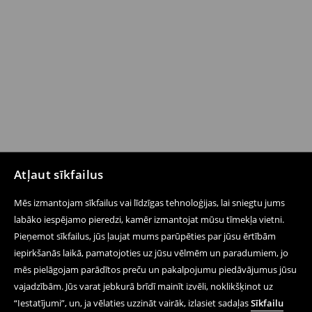
Atļaut sīkfailus
Mēs izmantojam sīkfailus vai līdzīgas tehnoloģijas, lai sniegtu jums
labāko iespējamo pieredzi, kamēr izmantojat mūsu tīmekļa vietni.
Pieņemot sīkfailus, jūs ļaujat mums parūpēties par jūsu ērtībām
iepirkšanās laikā, pamatojoties uz jūsu vēlmēm un paradumiem, jo
mēs pielāgojam parādītos preču un pakalpojumu piedāvājumus jūsu
vajadzībām. Jūs varat jebkurā brīdī mainīt izvēli, noklikšķinot uz
“Iestatījumi”, un, ja vēlaties uzzināt vairāk, izlasiet sadaļas
Sīkfailu