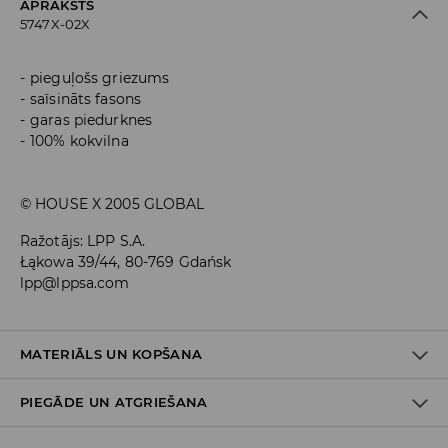
APRAKSTS
5747X-02X
pieguļošs griezums
saīsināts fasons
garas piedurknes
100% kokvilna
© HOUSE X 2005 GLOBAL
Ražotājs
:
LPP S.A.
Łąkowa 39/44, 80-769 Gdańsk
lpp@lppsa.com
MATERIĀLS UN KOPŠANA
PIEGĀDE UN ATGRIEŠANA
Materiāls I
:
100% KOKVILNA
MAZGĀT AUTOMĀTISKAJĀ VEĻAS MAZGĀŠANAS MAŠĪNĀ