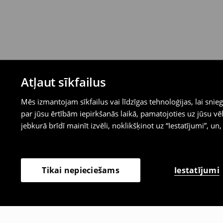
Atļaut sīkfailus
Mēs izmantojam sīkfailus vai līdzīgas tehnoloģijas, lai sn
par jūsu ērtībām iepirkšanās laikā, pamatojoties uz jūsu
jebkurā brīdī mainīt izvēli, noklikšķinot uz “Iestatījumi”, un,
Iestatījumi
Tikai nepieciešams