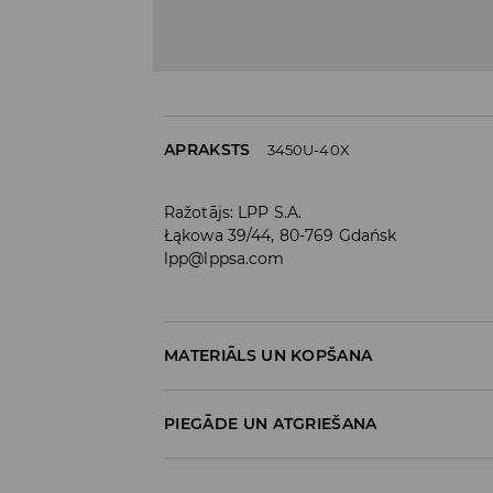
APRAKSTS
3450U-40X
Ražotājs
:
LPP S.A.
Łąkowa 39/44, 80-769 Gdańsk
lpp@lppsa.com
MATERIĀLS UN KOPŠANA
Materiāls I
:
100% POLIESTERIS
PIEGĀDE UN ATGRIEŠANA
Materiāls II
:
100% EVA
Materiāls III
:
100% EVA
Piegādes politika