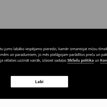
iegtu jums labāko iespējamo pieredzi, kamēr izmantojat mūsu tīmek
 vēlmēm un paradumiem, jo mēs pielāgojam parādītos preču un pa
 ja vēlaties uzzināt vairāk, izlasiet sadaļas
Sīkfailu politika
un
Konf
Labi