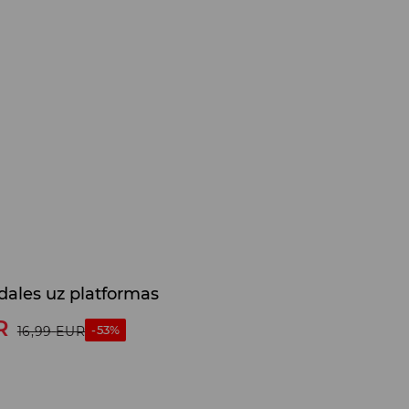
dales uz platformas
R
-53%
16,99
EUR