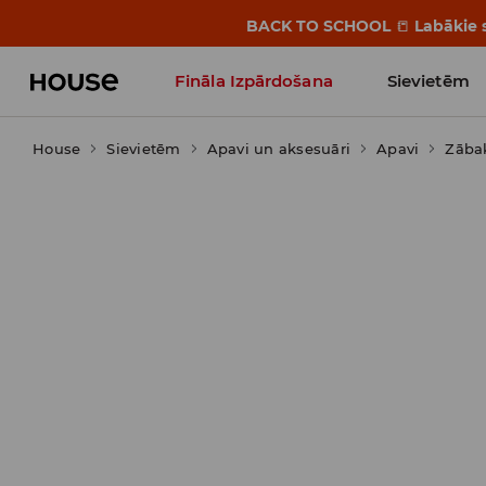
BACK TO SCHOOL
📒
Labākie s
Fināla Izpārdošana
Sievietēm
House
Sievietēm
Influencers' Faves
Apavi un aksesuāri
Apavi
Zābak