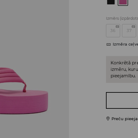
Izmērs
(izpārdot
36
37
Izmēra ceļv
Konkrētā pre
izmēru, kuru 
pieejamību.
Preču pieej