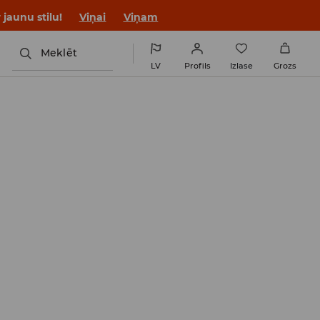
jaunu stilu!
Viņai
Viņam
Meklēt
LV
Profils
Izlase
Grozs