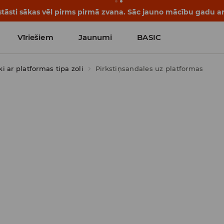
tāsti sākas vēl pirms pirmā zvana. Sāc jauno mācību gadu ar 
Vīriešiem
Jaunumi
BASIC
i ar platformas tipa zoli
Pirkstiņsandales uz platformas