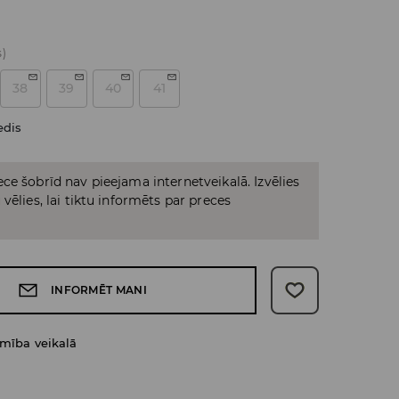
s)
38
39
40
41
edis
ce šobrīd nav pieejama internetveikalā. Izvēlies
vēlies, lai tiktu informēts par preces
INFORMĒT MANI
amība veikalā