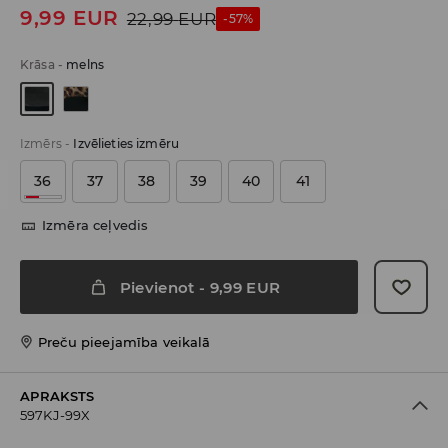
9,99
EUR
22,99
EUR
-57%
Krāsa
-
melns
Izmērs
-
Izvēlieties izmēru
36
37
38
39
40
41
Izmēra ceļvedis
Pievienot
-
9,99
EUR
Preču pieejamība veikalā
APRAKSTS
597KJ-99X