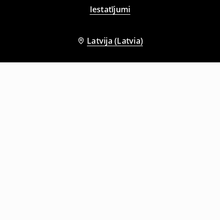
Iestatījumi
Latvija (Latvia)
Citi klienti izvēlējās arī