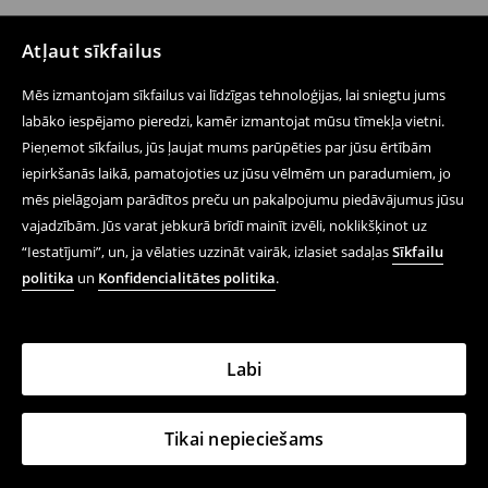
Atļaut sīkfailus
Mēs izmantojam sīkfailus vai līdzīgas tehnoloģijas, lai sniegtu jums
labāko iespējamo pieredzi, kamēr izmantojat mūsu tīmekļa vietni.
Pieņemot sīkfailus, jūs ļaujat mums parūpēties par jūsu ērtībām
iepirkšanās laikā, pamatojoties uz jūsu vēlmēm un paradumiem, jo
mēs pielāgojam parādītos preču un pakalpojumu piedāvājumus jūsu
vajadzībām. Jūs varat jebkurā brīdī mainīt izvēli, noklikšķinot uz
“Iestatījumi”, un, ja vēlaties uzzināt vairāk, izlasiet sadaļas
Sīkfailu
politika
un
Konfidencialitātes politika
.
Labi
Tikai nepieciešams