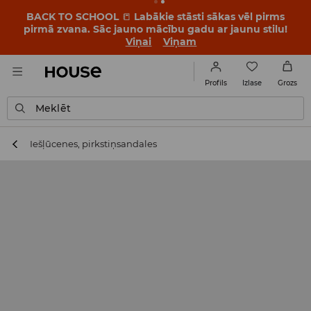
BACK TO SCHOOL
📒
Labākie stāsti sākas vēl pirms
pirmā zvana. Sāc jauno mācību gadu ar jaunu stilu!
Viņai
Viņam
Izlase
Profils
Grozs
Meklēt
Iešļūcenes, pirkstiņsandales