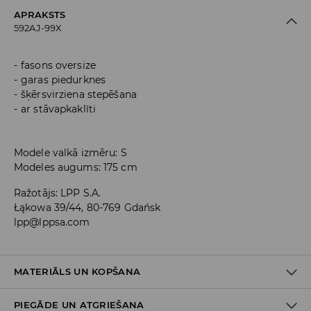
APRAKSTS
592AJ-99X
fasons oversize
garas piedurknes
šķērsvirziena stepēšana
ar stāvapkaklīti
Modele valkā izmēru: S
Modeles augums: 175 cm
Ražotājs
:
LPP S.A.
Łąkowa 39/44, 80-769 Gdańsk
lpp@lppsa.com
MATERIĀLS UN KOPŠANA
PIEGĀDE UN ATGRIEŠANA
Materiāls I
:
100% POLIAMĪDS