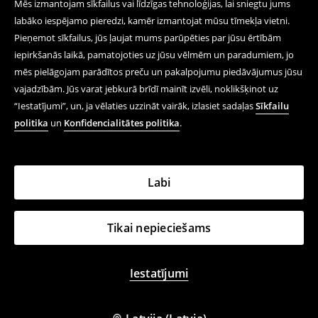
Mēs izmantojam sīkfailus vai līdzīgas tehnoloģijas, lai sniegtu jums
labāko iespējamo pieredzi, kamēr izmantojat mūsu tīmekļa vietni.
Pieņemot sīkfailus, jūs ļaujat mums parūpēties par jūsu ērtībām
iepirkšanās laikā, pamatojoties uz jūsu vēlmēm un paradumiem, jo
mēs pielāgojam parādītos preču un pakalpojumu piedāvājumus jūsu
vajadzībām. Jūs varat jebkurā brīdī mainīt izvēli, noklikšķinot uz
“Iestatījumi”, un, ja vēlaties uzzināt vairāk, izlasiet sadaļas
Sīkfailu
politika
un
Konfidencialitātes politika
.
Labi
Tikai nepieciešams
Iestatījumi