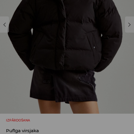
IZPĀRDOŠANA
Pufīga virsjaka