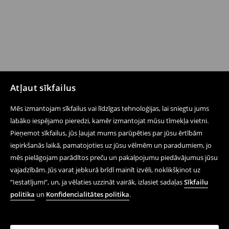
Atļaut sīkfailus
Mēs izmantojam sīkfailus vai līdzīgas tehnoloģijas, lai sniegtu jums
labāko iespējamo pieredzi, kamēr izmantojat mūsu tīmekļa vietni.
Pieņemot sīkfailus, jūs ļaujat mums parūpēties par jūsu ērtībām
iepirkšanās laikā, pamatojoties uz jūsu vēlmēm un paradumiem, jo
mēs pielāgojam parādītos preču un pakalpojumu piedāvājumus jūsu
vajadzībām. Jūs varat jebkurā brīdī mainīt izvēli, noklikšķinot uz
“Iestatījumi”, un, ja vēlaties uzzināt vairāk, izlasiet sadaļas
Sīkfailu
politika
un
Konfidencialitātes politika
.