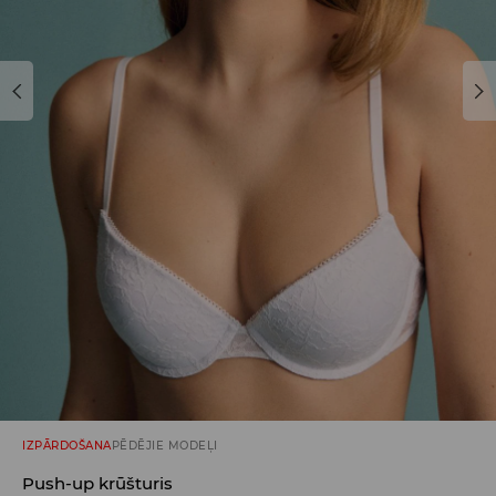
IZPĀRDOŠANA
PĒDĒJIE MODEĻI
Push-up krūšturis