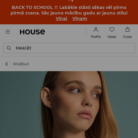
BACK TO SCHOOL
📒
Labākie stāsti sākas vēl pirms
pirmā zvana. Sāc jauno mācību gadu ar jaunu stilu!
Viņai
Viņam
Izlase
Profils
Grozs
Meklēt
Krūšturi