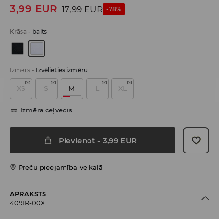
3,99
EUR
17,99
EUR
-78%
Krāsa
-
balts
Izmērs
-
Izvēlieties izmēru
XS
S
M
L
XL
Izmēra ceļvedis
Pievienot
-
3,99
EUR
Preču pieejamība veikalā
APRAKSTS
409IR-00X