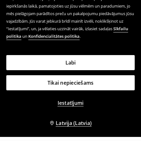
iepirkšanās laikā, pamatojoties uz jūsu vēlmēm un paradumiem, jo
mēs pielāgojam parādītos preču un pakalpojumu piedāvājumus jūsu
vajadzībām. Jūs varat jebkurā brīdī mainīt izvēli, noklikšķinot uz
“Iestatījumi”, un, ja vēlaties uzzināt vairāk, izlasiet sadaļas
Sīkfailu
politika
un
Konfidencialitātes politika
.
Labi
Tikai nepieciešams
Iestatījumi
Latvija (Latvia)