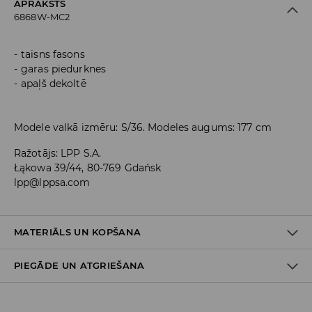
APRAKSTS
6868W-MC2
taisns fasons
garas piedurknes
apaļš dekoltē
Modele valkā izmēru: S/36. Modeles augums: 177 cm
Ražotājs
:
LPP S.A.
Łąkowa 39/44, 80-769 Gdańsk
lpp@lppsa.com
MATERIĀLS UN KOPŠANA
PIEGĀDE UN ATGRIEŠANA
Materiāls I
:
61% AKRILS, 27% POLIESTERIS, 11% POLIAMĪDS, 1%
ELASTĀNS
Piegādes politika
MAZGĀT AUTOMĀTISKAJĀ VEĻAS MAZGĀŠANAS MAŠĪNĀ