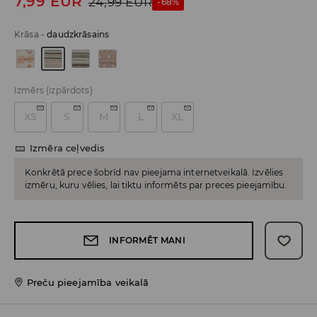
7,99
EUR
24,99
EUR
-68%
Krāsa
-
daudzkrāsains
Izmērs
(izpārdots)
XS
S
M
L
XL
Izmēra ceļvedis
Konkrētā prece šobrīd nav pieejama internetveikalā. Izvēlies
izmēru, kuru vēlies, lai tiktu informēts par preces pieejamību.
INFORMĒT MANI
Preču pieejamība veikalā