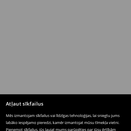
Atļaut sīkfailus
Mēs izmantojam sīkfailus vai līdzīgas tehnoloģijas, lai sniegtu jums
labāko iespējamo pieredzi, kamēr izmantojat mūsu tīmekļa vietni.
Pieņemot sīkfailus, jūs ļaujat mums parūpēties par jūsu ērtībām