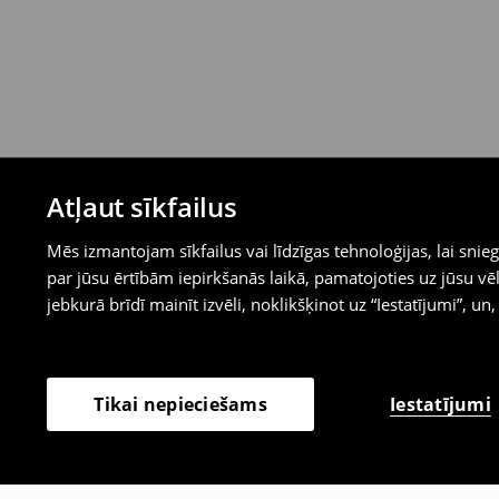
Atļaut sīkfailus
Mēs izmantojam sīkfailus vai līdzīgas tehnoloģijas, lai sn
par jūsu ērtībām iepirkšanās laikā, pamatojoties uz jūsu
jebkurā brīdī mainīt izvēli, noklikšķinot uz “Iestatījumi”, un,
Iestatījumi
Tikai nepieciešams