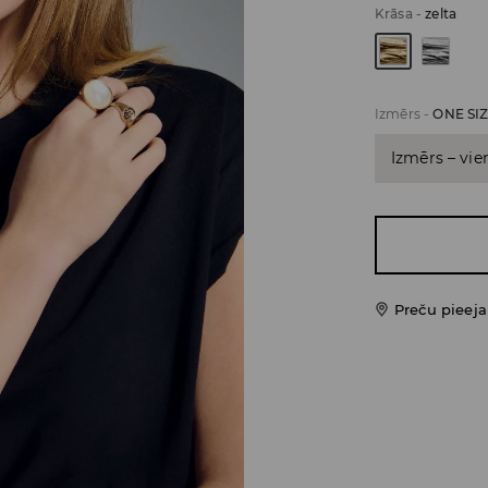
Krāsa
-
zelta
Izmērs
-
ONE SI
Izmērs – vie
Preču pieej