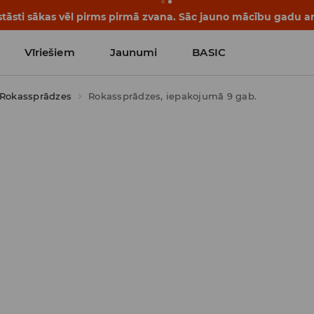
tāsti sākas vēl pirms pirmā zvana. Sāc jauno mācību gadu ar 
Vīriešiem
Jaunumi
BASIC
Rokassprādzes
Rokassprādzes, iepakojumā 9 gab.