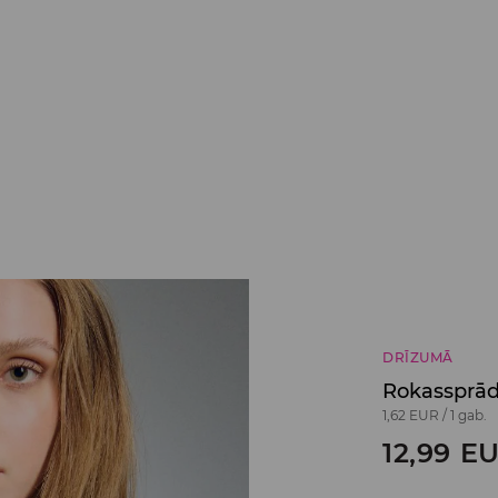
DRĪZUMĀ
Rokassprād
1,62 EUR
/
1 gab.
12,99
E