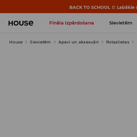
BACK TO SCHOOL
📒
Labākie s
Fināla Izpārdošana
Sievietēm
House
Sievietēm
Influencers' Faves
Apavi un aksesuāri
Rotaslietas