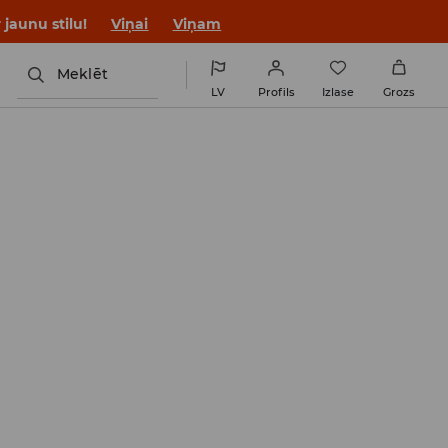
jaunu stilu!
Viņai
Viņam
Meklēt
LV
Profils
Izlase
Grozs