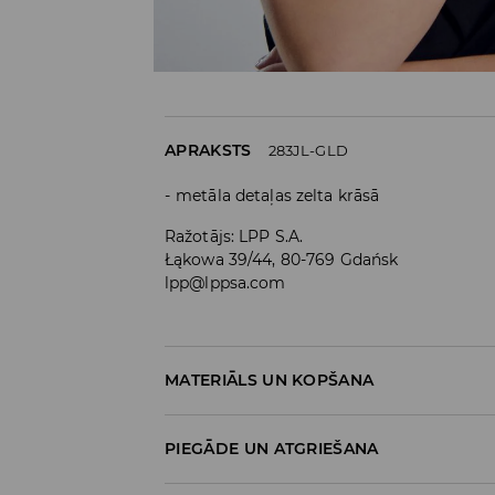
APRAKSTS
283JL-GLD
metāla detaļas zelta krāsā
Ražotājs
:
LPP S.A.
Łąkowa 39/44, 80-769 Gdańsk
lpp@lppsa.com
MATERIĀLS UN KOPŠANA
SASTĀVS
:
100% DZELZS
PIEGĀDE UN ATGRIEŠANA