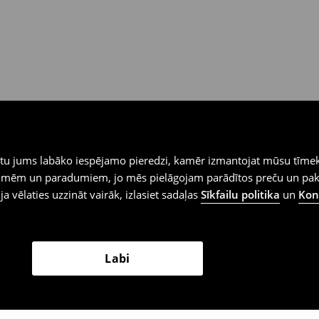
iegtu jums labāko iespējamo pieredzi, kamēr izmantojat mūsu tīmek
 vēlmēm un paradumiem, jo mēs pielāgojam parādītos preču un pa
 ja vēlaties uzzināt vairāk, izlasiet sadaļas
Sīkfailu politika
un
Konf
Labi