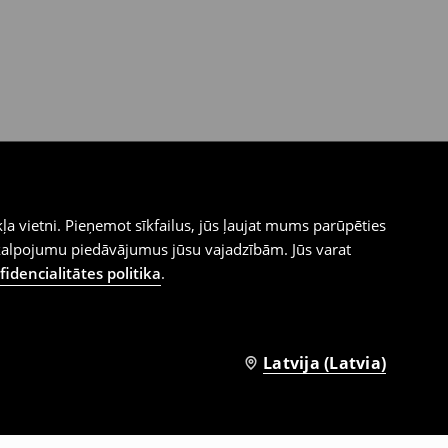
ļa vietni. Pieņemot sīkfailus, jūs ļaujat mums parūpēties
kalpojumu piedāvājumus jūsu vajadzībām. Jūs varat
idencialitātes politika
.
Latvija (Latvia)