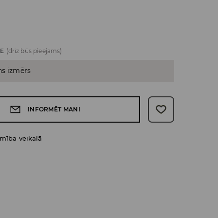
ZE
(drīz būs pieejams)
ns izmērs
INFORMĒT MANI
amība veikalā