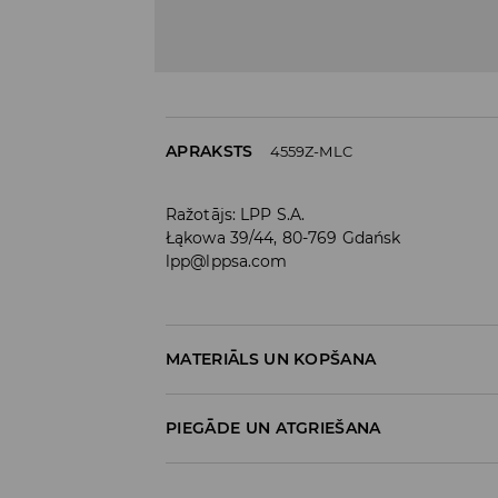
APRAKSTS
4559Z-MLC
Ražotājs
:
LPP S.A.
Łąkowa 39/44, 80-769 Gdańsk
lpp@lppsa.com
MATERIĀLS UN KOPŠANA
Materiāls I
:
100% POLIESTERIS
PIEGĀDE UN ATGRIEŠANA
MAZGĀT AUTOMĀTISKAJĀ VEĻAS MAZGĀŠA
Piegādes politika