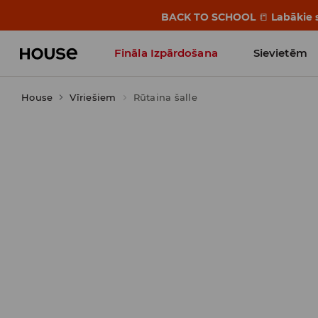
BACK TO SCHOOL
📒
Labākie s
Fināla Izpārdošana
Sievietēm
House
Vīriešiem
Influencers' Faves
Rūtaina šalle