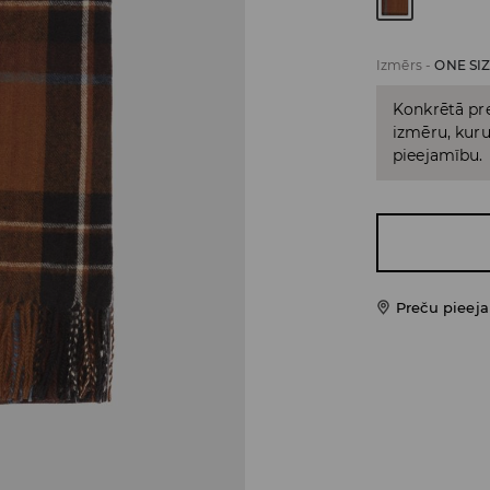
Izmērs
-
ONE SI
Konkrētā pre
izmēru, kuru 
pieejamību.
Preču pieej