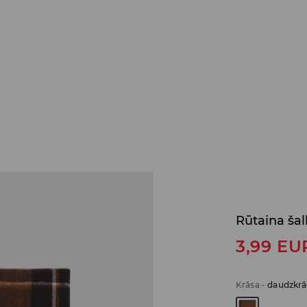
Rūtaina šal
3,99
EU
Krāsa
-
daudzkrā