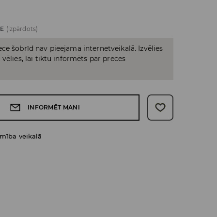
ZE
(izpārdots)
ce šobrīd nav pieejama internetveikalā. Izvēlies
vēlies, lai tiktu informēts par preces
INFORMĒT MANI
amība veikalā