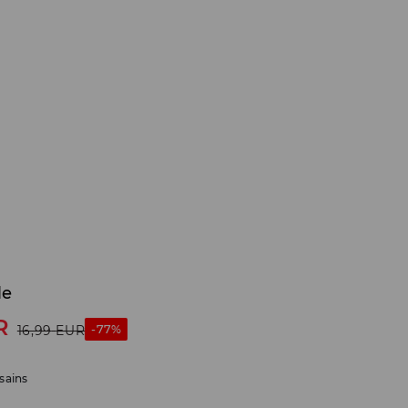
le
R
-77%
16,99
EUR
sains