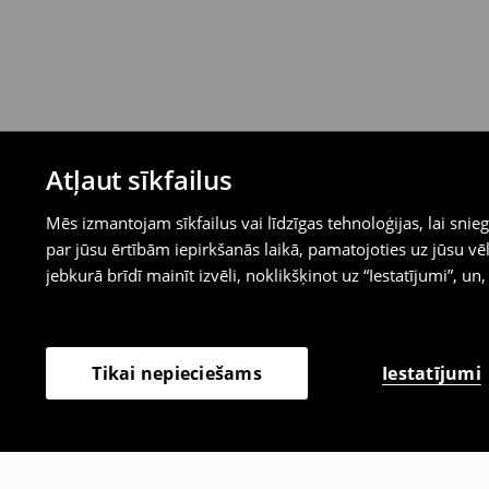
Atļaut sīkfailus
Mēs izmantojam sīkfailus vai līdzīgas tehnoloģijas, lai sn
par jūsu ērtībām iepirkšanās laikā, pamatojoties uz jūsu
jebkurā brīdī mainīt izvēli, noklikšķinot uz “Iestatījumi”, un,
Iestatījumi
Tikai nepieciešams