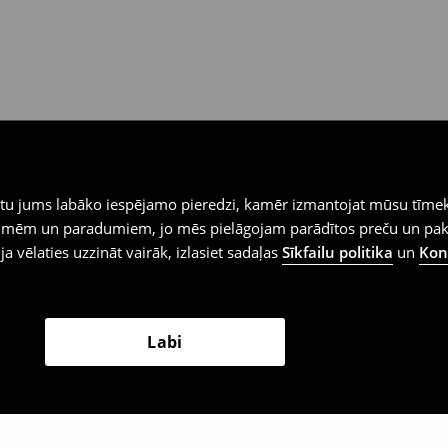
iegtu jums labāko iespējamo pieredzi, kamēr izmantojat mūsu tīmek
 vēlmēm un paradumiem, jo mēs pielāgojam parādītos preču un pa
 ja vēlaties uzzināt vairāk, izlasiet sadaļas
Sīkfailu politika
un
Konf
Labi