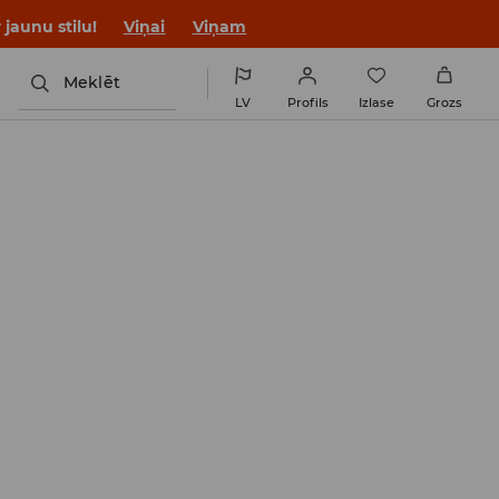
jaunu stilu!
Viņai
Viņam
Meklēt
LV
Profils
Izlase
Grozs