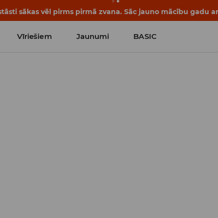
tāsti sākas vēl pirms pirmā zvana. Sāc jauno mācību gadu ar 
Vīriešiem
Jaunumi
BASIC