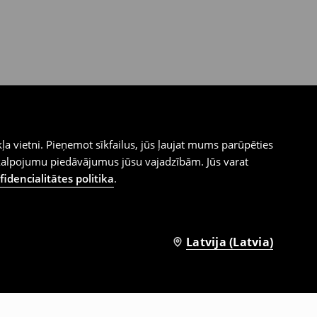
ļa vietni. Pieņemot sīkfailus, jūs ļaujat mums parūpēties
kalpojumu piedāvājumus jūsu vajadzībām. Jūs varat
idencialitātes politika
.
Latvija (Latvia)