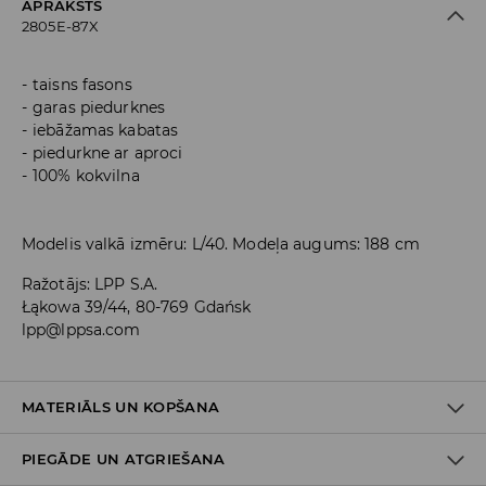
APRAKSTS
2805E-87X
taisns fasons
garas piedurknes
iebāžamas kabatas
piedurkne ar aproci
100% kokvilna
Modelis valkā izmēru: L/40. Modeļa augums: 188 cm
Ražotājs
:
LPP S.A.
Łąkowa 39/44, 80-769 Gdańsk
lpp@lppsa.com
MATERIĀLS UN KOPŠANA
PIEGĀDE UN ATGRIEŠANA
Materiāls I
:
100% KOKVILNA