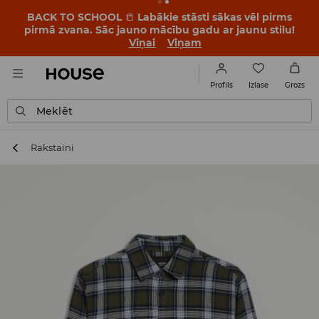
BACK TO SCHOOL
📒
Labākie stāsti sākas vēl pirms
pirmā zvana. Sāc jauno mācību gadu ar jaunu stilu!
Viņai
Viņam
Izlase
Profils
Grozs
Meklēt
Rakstaini