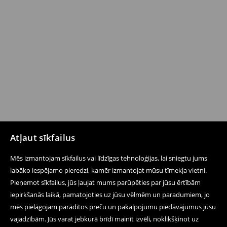
Atļaut sīkfailus
Mēs izmantojam sīkfailus vai līdzīgas tehnoloģijas, lai sniegtu jums
labāko iespējamo pieredzi, kamēr izmantojat mūsu tīmekļa vietni.
Pieņemot sīkfailus, jūs ļaujat mums parūpēties par jūsu ērtībām
iepirkšanās laikā, pamatojoties uz jūsu vēlmēm un paradumiem, jo
mēs pielāgojam parādītos preču un pakalpojumu piedāvājumus jūsu
vajadzībām. Jūs varat jebkurā brīdī mainīt izvēli, noklikšķinot uz