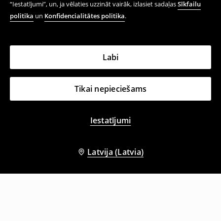
“Iestatījumi”, un, ja vēlaties uzzināt vairāk, izlasiet sadaļas
Sīkfailu
politika
un
Konfidencialitātes politika
.
Labi
Tikai nepieciešams
Iestatījumi
Latvija (Latvia)