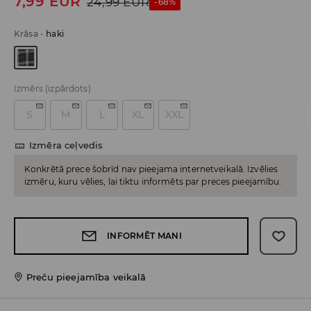
7,99
EUR
24,99
EUR
-68%
Krāsa
-
haki
Izmērs
(izpārdots)
S
M
L
XL
XXL
Izmēra ceļvedis
Konkrētā prece šobrīd nav pieejama internetveikalā. Izvēlies
izmēru, kuru vēlies, lai tiktu informēts par preces pieejamību.
INFORMĒT MANI
Preču pieejamība veikalā