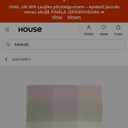
OMG, cik lēti! Ļaujies pārsteigumam – apskati jaunās
cenas akcijā FINĀLA IZPĀRDOŠANA ➡️
Viņai
Viņam
Izlase
Profils
Grozs
Meklēt
Sievietēm