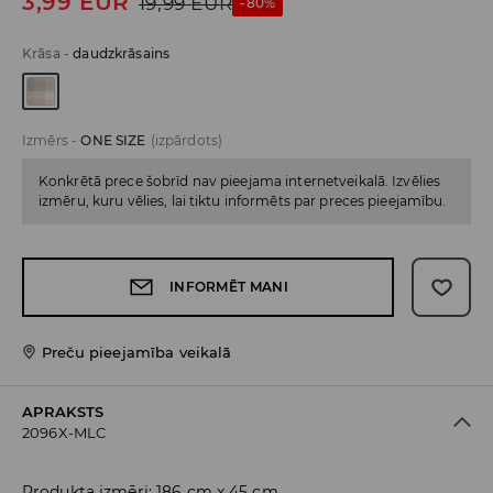
3,99
EUR
19,99
EUR
-80%
Krāsa
-
daudzkrāsains
Izmērs
-
ONE SIZE
(izpārdots)
Konkrētā prece šobrīd nav pieejama internetveikalā. Izvēlies
izmēru, kuru vēlies, lai tiktu informēts par preces pieejamību.
INFORMĒT MANI
Preču pieejamība veikalā
APRAKSTS
2096X-MLC
Produkta izmēri: 186 cm x 45 cm