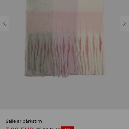
Šalle ar bārkstīm