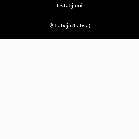
Iestatījumi
Latvija (Latvia)
Citi klienti izvēlējās arī