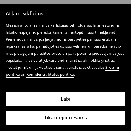
Atļaut sīkfailus
Mēs izmantojam sīkfailus vai līdzīgas tehnoloģijas, lai sniegtu jums
labāko iespējamo pieredzi, kamēr izmantojat mūsu tīmekļa vietni.
Pieņemot sīkfailus, jūs ļaujat mums parūpēties par jūsu ērtībām
iepirkšanās laikā, pamatojoties uz jūsu vēlmēm un paradumiem, jo
mēs pielāgojam parādītos preču un pakalpojumu piedāvājumus jūsu
vajadzībām. Jūs varat jebkurā brīdī mainīt izvēli, noklikšķinot uz
“Iestatījumi”, un, ja vēlaties uzzināt vairāk, izlasiet sadaļas
Sīkfailu
politika
un
Konfidencialitātes politika
.
Labi
Tikai nepieciešams