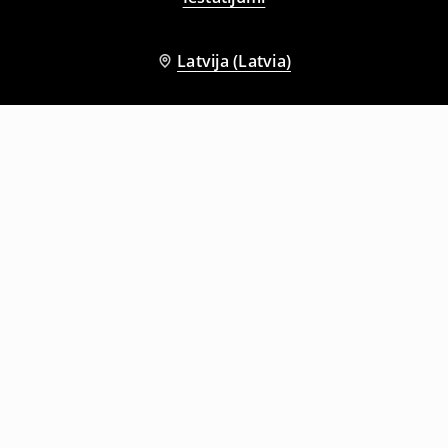
Latvija (Latvia)
Citi klienti izvēlējās arī