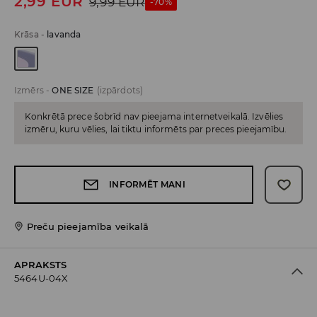
2,99
EUR
9,99
EUR
-70%
Krāsa
-
lavanda
Izmērs
-
ONE SIZE
(izpārdots)
Konkrētā prece šobrīd nav pieejama internetveikalā. Izvēlies
izmēru, kuru vēlies, lai tiktu informēts par preces pieejamību.
INFORMĒT MANI
Preču pieejamība veikalā
APRAKSTS
5464U-04X