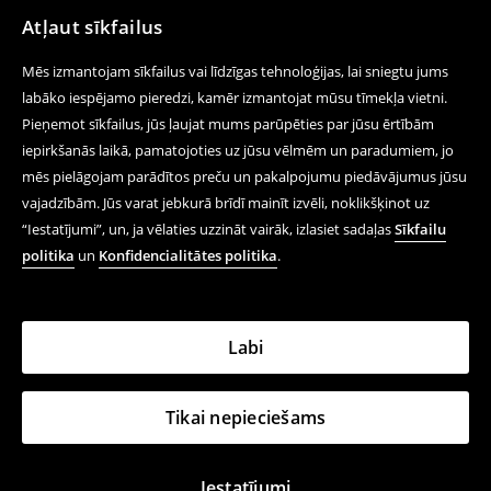
Atļaut sīkfailus
Mēs izmantojam sīkfailus vai līdzīgas tehnoloģijas, lai sniegtu jums
labāko iespējamo pieredzi, kamēr izmantojat mūsu tīmekļa vietni.
Pieņemot sīkfailus, jūs ļaujat mums parūpēties par jūsu ērtībām
iepirkšanās laikā, pamatojoties uz jūsu vēlmēm un paradumiem, jo
mēs pielāgojam parādītos preču un pakalpojumu piedāvājumus jūsu
vajadzībām. Jūs varat jebkurā brīdī mainīt izvēli, noklikšķinot uz
“Iestatījumi”, un, ja vēlaties uzzināt vairāk, izlasiet sadaļas
Sīkfailu
politika
un
Konfidencialitātes politika
.
Labi
Tikai nepieciešams
Iestatījumi