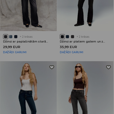
+
2
krāsas
+
2
krāsas
Džinsi ar paplašinātām starām (wide leg) un ar zemu jostasvietu PETITE
Džinsi ar platiem galiem un zemu jostasvietu PETITE
29,99 EUR
35,99 EUR
DAŽĀDI GARUMI
DAŽĀDI GARUMI