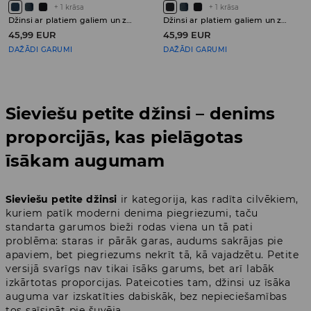
+
1
krāsa
+
1
krāsa
Džinsi ar platiem galiem un zemu jostasvietu PETITE
Džinsi ar platiem galiem un zemu jostasvietu PETITE
45,99 EUR
45,99 EUR
DAŽĀDI GARUMI
DAŽĀDI GARUMI
Sieviešu petite džinsi – denims
proporcijās, kas pielāgotas
īsākam augumam
Sieviešu petite džinsi
ir kategorija, kas radīta cilvēkiem,
kuriem patīk moderni denima piegriezumi, taču
standarta garumos bieži rodas viena un tā pati
problēma: staras ir pārāk garas, audums sakrājas pie
apaviem, bet piegriezums nekrīt tā, kā vajadzētu. Petite
versijā svarīgs nav tikai īsāks garums, bet arī labāk
izkārtotas proporcijas. Pateicoties tam, džinsi uz īsāka
auguma var izskatīties dabiskāk, bez nepieciešamības
tos saīsināt pie šuvēja.