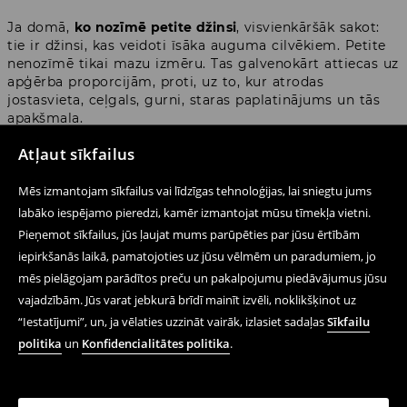
Ja domā,
ko nozīmē petite džinsi
, visvienkāršāk sakot:
tie ir džinsi, kas veidoti īsāka auguma cilvēkiem. Petite
nenozīmē tikai mazu izmēru. Tas galvenokārt attiecas uz
apģērba proporcijām, proti, uz to, kur atrodas
jostasvieta, ceļgals, gurni, staras paplatinājums un tās
apakšmala.
Atļaut sīkfailus
Tas ir īpaši svarīgi piegriezumos ar izteiktu konstrukciju.
Wide leg džinsiem starai jābūt platai, bet tā nedrīkst
Mēs izmantojam sīkfailus vai līdzīgas tehnoloģijas, lai sniegtu jums
vizuāli noslogot siluetu. Kļoša un bootcut modeļos
labāko iespējamo pieredzi, kamēr izmantojat mūsu tīmekļa vietni.
paplatinājumam jāsākas pareizajā vietā. Modeļos ar
zemu jostasvietu visam tēlam jāizskatās apzināti, nevis
Pieņemot sīkfailus, jūs ļaujat mums parūpēties par jūsu ērtībām
kā biksēm, kas izvēlētas nepareizā garumā. Tieši tāpēc
iepirkšanās laikā, pamatojoties uz jūsu vēlmēm un paradumiem, jo
sieviešu petite džinsi
var būt praktiska izvēle, ja
mēs pielāgojam parādītos preču un pakalpojumu piedāvājumus jūsu
klasiskajiem modeļiem bieži nepieciešamas korekcijas.
vajadzībām. Jūs varat jebkurā brīdī mainīt izvēli, noklikšķinot uz
“Iestatījumi”, un, ja vēlaties uzzināt vairāk, izlasiet sadaļas
Sīkfailu
Labi piemeklēti petite džinsi palīdz arī izvairīties no
politika
un
Konfidencialitātes politika
.
nejauša “pārāk lielu bikšu” efekta. Staras nav jāatloka, un
džinsu apakšmala labāk saskan ar apaviem. Tā ir neliela
atšķirība konstrukcijā, bet stilizācijā tā var mainīt ļoti
daudz.