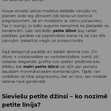
House atradīsi petite modeļus dažādās versijās: no
platiem wide leg džinsiem līdz kļoša un bootcut
piegriezumiem, kā arī modeļiem ar zemu jostasvietu.
Tas ir svarīgi, jo īsāks augums nenozīmē, ka jāatsakās no
tendencēm. Labi izstrādāti
petite džinsi
ļauj valkāt
platākas, garākas vai paplatinātas staras tā, lai viss tēls
joprojām izskatītos viegls un proporcionāls.
Šajā kategorijā parādās arī dažādi denima toņi. Zili
džinsi ir visklasiskākie un visikdienišķākie, tumši zili
izskatās elegantāk, grafīta toņi piešķir pilsētniecisku
efektu, bet
melni petite džinsi
var kļūt par pamatu
daudzām minimālistiskām kombinācijām. Tāpēc vari
izvēlēties ne tikai piegriezumu, bet arī toni, kas vislabāk
iederas tavā garderobē.
Sieviešu petite džinsi – ko nozīmē
petite līnija?