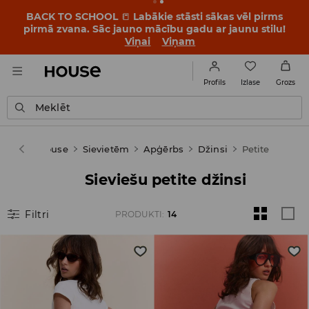
BACK TO SCHOOL
📒
Labākie stāsti sākas vēl pirms
pirmā zvana. Sāc jauno mācību gadu ar jaunu stilu!
Viņai
Viņam
Izlase
Profils
Grozs
Meklēt
House
Sievietēm
Apģērbs
Džinsi
Petite
Sieviešu petite džinsi
Filtri
PRODUKTI
:
14