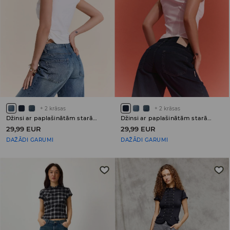
+
2
krāsas
+
2
krāsas
Džinsi ar paplašinātām starām (wide leg) un ar zemu jostasvietu PETITE
Džinsi ar paplašinātām starām (wide leg) un ar zemu jostasvietu PETITE
29,99 EUR
29,99 EUR
DAŽĀDI GARUMI
DAŽĀDI GARUMI