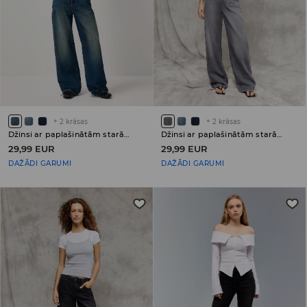
+
2
krāsas
+
2
krāsas
Džinsi ar paplašinātām starām (wide leg) un ar zemu jostasvietu PETITE
Džinsi ar paplašinātām starām (wide leg) un ar zemu jostasvietu PETITE
29,99 EUR
29,99 EUR
DAŽĀDI GARUMI
DAŽĀDI GARUMI