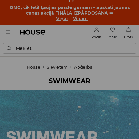
OMG, cik lēti! Ļaujies pārsteigumam – apskati jaunās
cenas akcijā FINĀLA IZPĀRDOŠANA ➡️
Viņai
Viņam
Izlase
Profils
Grozs
Meklēt
House
Sievietēm
Apģērbs
SWIMWEAR