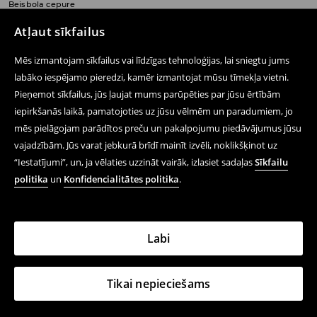
Beisbola cepure
15,99 EUR
Atļaut sīkfailus
Mēs izmantojam sīkfailus vai līdzīgas tehnoloģijas, lai sniegtu jums
labāko iespējamo pieredzi, kamēr izmantojat mūsu tīmekļa vietni.
Pieņemot sīkfailus, jūs ļaujat mums parūpēties par jūsu ērtībām
Seko mums
iepirkšanās laikā, pamatojoties uz jūsu vēlmēm un paradumiem, jo
mēs pielāgojam parādītos preču un pakalpojumu piedāvājumus jūsu
vajadzībām. Jūs varat jebkurā brīdī mainīt izvēli, noklikšķinot uz
Palīdzība un saziņa
“Iestatījumi”, un, ja vēlaties uzzināt vairāk, izlasiet sadaļas
Sīkfailu
politika
un
Konfidencialitātes politika
.
Iepērcies tiešsaistē
Noteikumi – Privātuma Politika
Labi
Juridiskie Jautājumi
LPP
Tikai nepieciešams