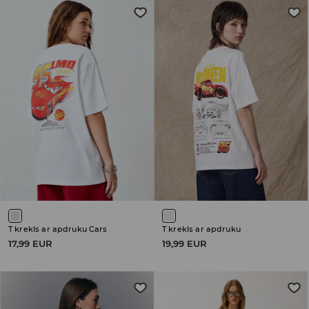
T krekls ar apdruku Cars
T krekls ar apdruku
17,99 EUR
19,99 EUR