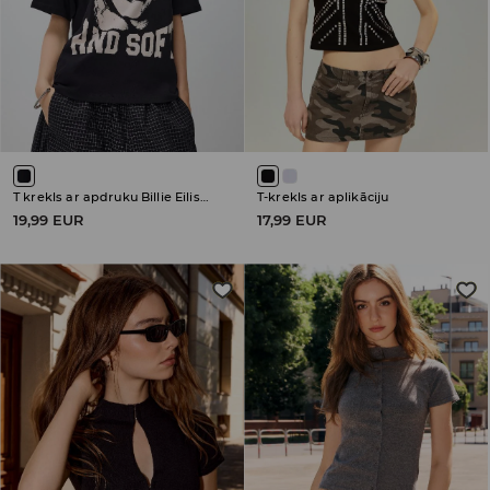
T krekls ar apdruku Billie Eilish Hit Me Hard and Soft
T-krekls ar aplikāciju
19,99 EUR
17,99 EUR