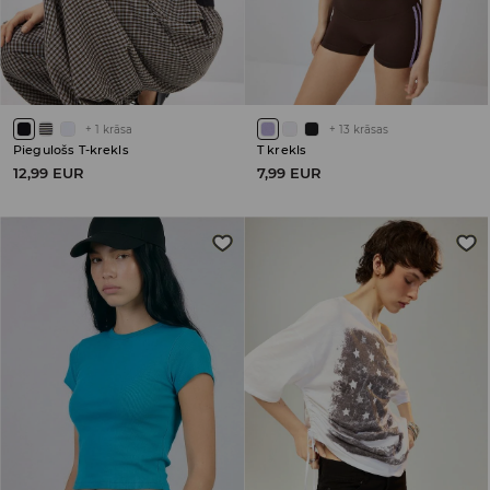
+
1
krāsa
+
13
krāsas
Piegulošs T-krekls
T krekls
12,99 EUR
7,99 EUR