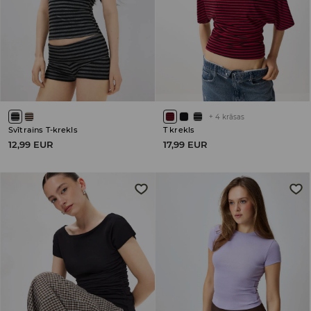
+
4
krāsas
Svītrains T-krekls
T krekls
12,99 EUR
17,99 EUR