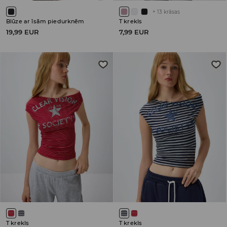
+
13
krāsas
Blūze ar īsām piedurknēm
T krekls
19,99 EUR
7,99 EUR
T krekls
T krekls