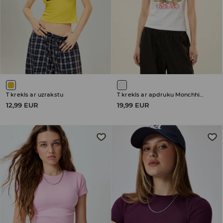
T krekls ar uzrakstu
T krekls ar apdruku Monchhichi
12,99 EUR
19,99 EUR