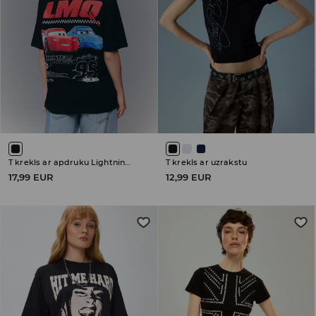
T krekls ar apdruku Lightning McQueen
T krekls ar uzrakstu
17,99 EUR
12,99 EUR