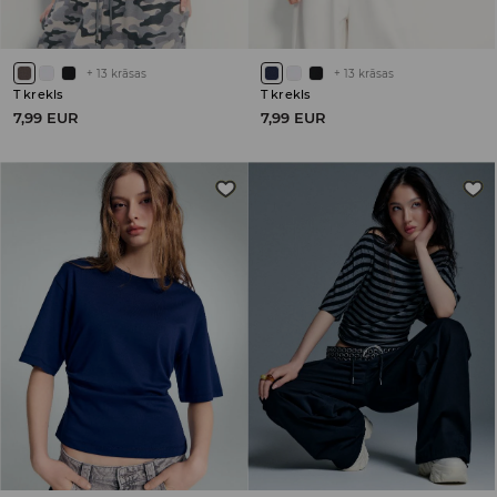
+
13
krāsas
+
13
krāsas
T krekls
T krekls
7,99 EUR
7,99 EUR