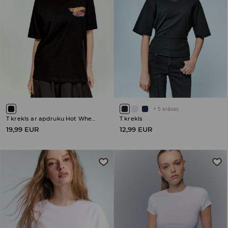
+
5
krāsas
T krekls ar apdruku Hot Wheels
T krekls
19,99 EUR
12,99 EUR