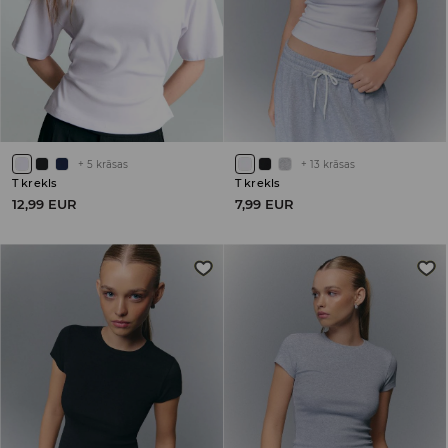
+
5
krāsas
+
13
krāsas
T krekls
T krekls
12,99 EUR
7,99 EUR