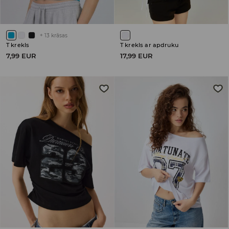
+
13
krāsas
T krekls
T krekls ar apdruku
7,99 EUR
17,99 EUR