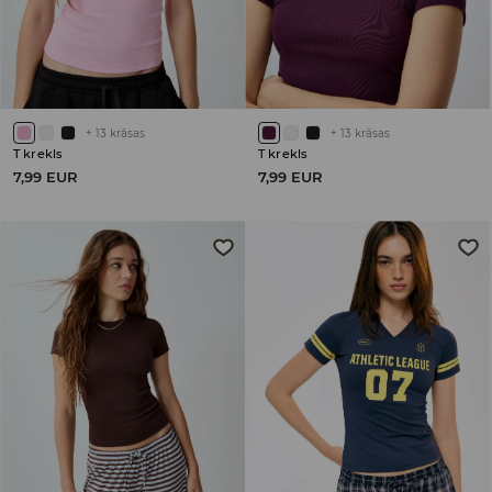
+
13
krāsas
+
13
krāsas
T krekls
T krekls
7,99 EUR
7,99 EUR