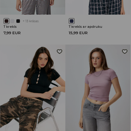
+
13
krāsas
T krekls
T krekls ar apdruku
7,99 EUR
15,99 EUR