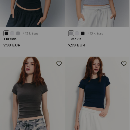
+
13
krāsas
+
13
krāsas
T krekls
T krekls
7,99 EUR
7,99 EUR