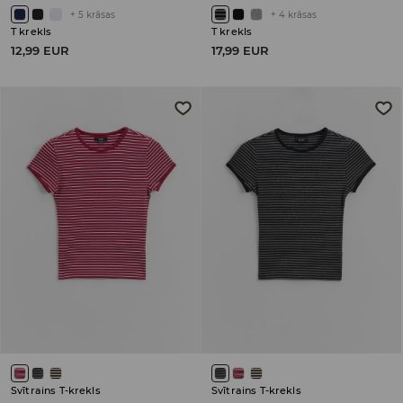
+
5
krāsas
+
4
krāsas
T krekls
T krekls
12,99 EUR
17,99 EUR
Svītrains T-krekls
Svītrains T-krekls