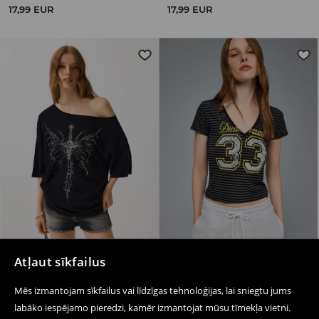
17,99 EUR
17,99 EUR
Atļaut sīkfailus
T krekls ar apdruku
Svītrains T-krekls
Mēs izmantojam sīkfailus vai līdzīgas tehnoloģijas, lai sniegtu jums
19,99 EUR
15,99 EUR
labāko iespējamo pieredzi, kamēr izmantojat mūsu tīmekļa vietni.