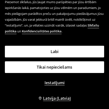
Pieņemot sīkfailus, jūs ļaujat mums parūpēties par jūsu ērtībām
iepirkšanās laikā, pamatojoties uz jūsu vēlmēm un paradumiem, jo
mēs pielāgojam parādītos preču un pakalpojumu piedāvājumus jūsu
vajadzībām. Jūs varat jebkurā brīdī mainīt izvēli, noklikšķinot uz
“Iestatījumi”, un, ja vēlaties uzzināt vairāk, izlasiet sadaļas
Sīkfailu
politika
un
Konfidencialitātes politika
.
Labi
Tikai nepieciešams
Iestatījumi
T krekls ar apdruku
T krekls ar apdruku
17,99 EUR
17,99 EUR
Latvija (Latvia)