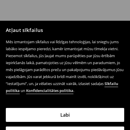
Atļaut sīkfailus
Mēs izmantojam sīkfailus vai līdzīgas tehnoloģijas, lai sniegtu jums
labāko iespējamo pieredzi, kamēr izmantojat mūsu tīmekļa vietni.
Pieņemot sīkfailus, jūs ļaujat mums parūpēties par jūsu ērtībām
iepirkšanās laikā, pamatojoties uz jūsu vēlmēm un paradumiem, jo
mēs pielāgojam parādītos preču un pakalpojumu piedāvājumus jūsu
vajadzībām. Jūs varat jebkurā brīdī mainīt izvēli, noklikšķinot uz
“Iestatījumi”, un, ja vēlaties uzzināt vairāk, izlasiet sadaļas
Sīkfailu
politika
un
Konfidencialitātes politika
.
Labi