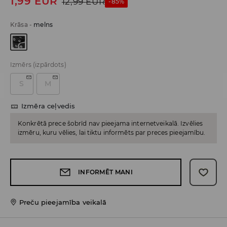
1,99
EUR
12,99
EUR
-85%
Krāsa
-
melns
Izmērs
(izpārdots)
S
M
Izmēra ceļvedis
Konkrētā prece šobrīd nav pieejama internetveikalā. Izvēlies
izmēru, kuru vēlies, lai tiktu informēts par preces pieejamību.
INFORMĒT MANI
Preču pieejamība veikalā