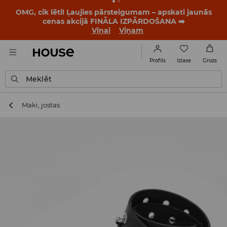
OMG, cik lēti! Ļaujies pārsteigumam – apskati jaunās
cenas akcijā FINĀLA IZPĀRDOŠANA ➡️
Viņai
Viņam
Izlase
Profils
Grozs
Meklēt
Maki, jostas