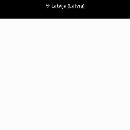
Latvija (Latvia)
Citi klienti izvēlējās arī
Siksna ar metāla actiņām
Siksna ar metāla actiņām
5
,
99
EUR
12,99
EUR
9
,
99
EUR
12,99
EUR