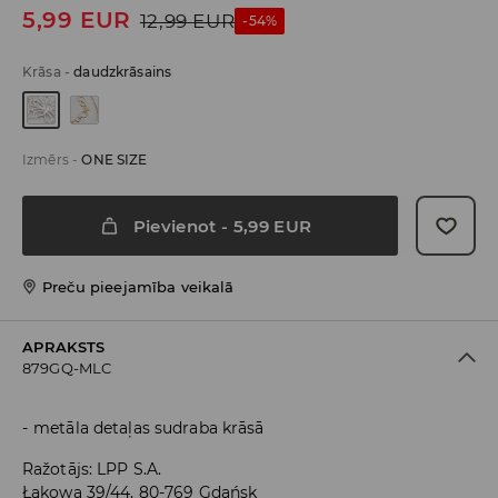
5,99
EUR
12,99
EUR
-54%
Krāsa
-
daudzkrāsains
Izmērs
-
ONE SIZE
Pievienot
-
5,99
EUR
Preču pieejamība veikalā
APRAKSTS
879GQ-MLC
metāla detaļas sudraba krāsā
Ražotājs
:
LPP S.A.
Łąkowa 39/44, 80-769 Gdańsk