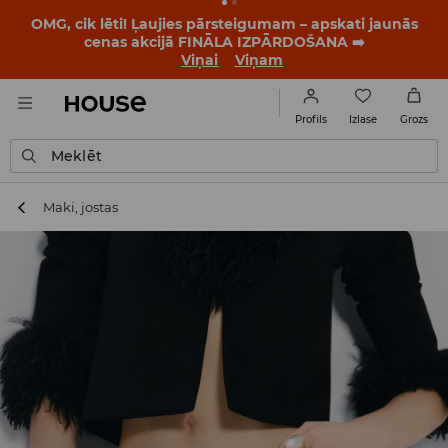
OMG, cik lēti! Ļaujies pārsteigumam – apskati jaunās
cenas akcijā FINĀLA IZPĀRDOŠANA ➡️
Viņai
Viņam
Izlase
Profils
Grozs
Meklēt
Maki, jostas