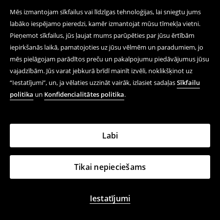
Mēs izmantojam sīkfailus vai līdzīgas tehnoloģijas, lai sniegtu jums
labāko iespējamo pieredzi, kamēr izmantojat mūsu tīmekļa vietni.
Pieņemot sīkfailus, jūs ļaujat mums parūpēties par jūsu ērtībām
iepirkšanās laikā, pamatojoties uz jūsu vēlmēm un paradumiem, jo
mēs pielāgojam parādītos preču un pakalpojumu piedāvājumus jūsu
vajadzībām. Jūs varat jebkurā brīdī mainīt izvēli, noklikšķinot uz
“Iestatījumi”, un, ja vēlaties uzzināt vairāk, izlasiet sadaļas
Sīkfailu
politika
un
Konfidencialitātes politika
.
Labi
Tikai nepieciešams
Iestatījumi