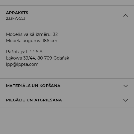
APRAKSTS
233FA-55J
Modelis valkā izmēru: 32
Modeļa augums: 186 cm
Ražotājs
:
LPP S.A.
Łąkowa 39/44, 80-769 Gdańsk
lpp@lppsa.com
MATERIĀLS UN KOPŠANA
PIEGĀDE UN ATGRIEŠANA
PIRMAIS MATERIĀLS
:
98% KOKVILNA, 2% ELASTĀNS
NEBALINĀT
Piegādes politika
MAX. GLUDINĀŠANAS TEMP. 110° C - BEZ TVAIKA
Piegāde veikalā: BEZMAKSAS