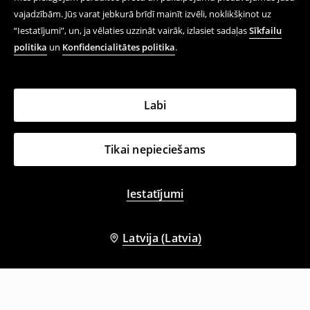
vajadzībām. Jūs varat jebkurā brīdī mainīt izvēli, noklikšķinot uz
“Iestatījumi”, un, ja vēlaties uzzināt vairāk, izlasiet sadaļas
Sīkfailu
politika
un
Konfidencialitātes politika
.
Labi
Tikai nepieciešams
Iestatījumi
Latvija (Latvia)