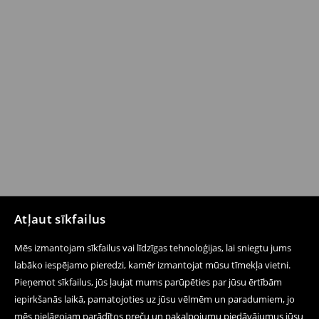
Atļaut sīkfailus
Mēs izmantojam sīkfailus vai līdzīgas tehnoloģijas, lai sniegtu jums
labāko iespējamo pieredzi, kamēr izmantojat mūsu tīmekļa vietni.
Pieņemot sīkfailus, jūs ļaujat mums parūpēties par jūsu ērtībām
iepirkšanās laikā, pamatojoties uz jūsu vēlmēm un paradumiem, jo
mēs pielāgojam parādītos preču un pakalpojumu piedāvājumus jūsu