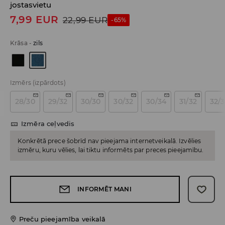
jostasvietu
7,99
EUR
22,99
EUR
-65%
Krāsa
-
zils
Izmērs
(izpārdots)
28/30
29/32
30/30
30/32
30/34
31/32
32/
Izmēra ceļvedis
Konkrētā prece šobrīd nav pieejama internetveikalā. Izvēlies
izmēru, kuru vēlies, lai tiktu informēts par preces pieejamību.
INFORMĒT MANI
Preču pieejamība veikalā