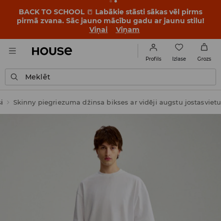
BACK TO SCHOOL
📒
Labākie stāsti sākas vēl pirms
pirmā zvana. Sāc jauno mācību gadu ar jaunu stilu!
Viņai
Viņam
Izlase
Profils
Grozs
Meklēt
i
Skinny piegriezuma džinsa bikses ar vidēji augstu jostasviet