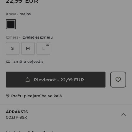
22,99
EUR
Krāsa
-
melns
Izmērs
-
Izvēlieties izmēru
S
M
L
Izmēra ceļvedis
Pievienot
-
22,99
EUR
Preču pieejamība veikalā
APRAKSTS
003JP-99X