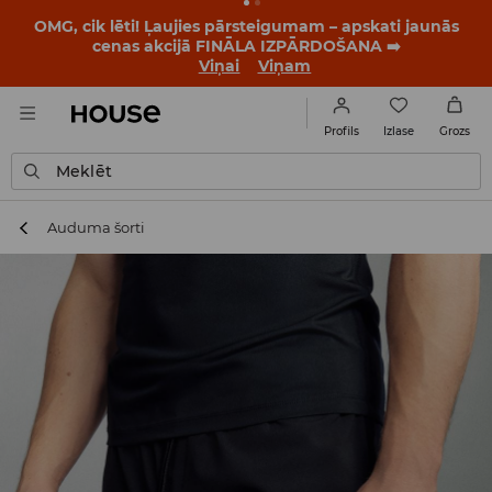
OMG, cik lēti! Ļaujies pārsteigumam – apskati jaunās
cenas akcijā FINĀLA IZPĀRDOŠANA ➡️
Viņai
Viņam
Izlase
Profils
Grozs
Meklēt
Auduma šorti