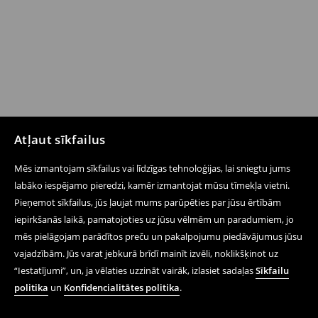
Atļaut sīkfailus
Mēs izmantojam sīkfailus vai līdzīgas tehnoloģijas, lai sniegtu jums
labāko iespējamo pieredzi, kamēr izmantojat mūsu tīmekļa vietni.
Pieņemot sīkfailus, jūs ļaujat mums parūpēties par jūsu ērtībām
iepirkšanās laikā, pamatojoties uz jūsu vēlmēm un paradumiem, jo
mēs pielāgojam parādītos preču un pakalpojumu piedāvājumus jūsu
vajadzībām. Jūs varat jebkurā brīdī mainīt izvēli, noklikšķinot uz
“Iestatījumi”, un, ja vēlaties uzzināt vairāk, izlasiet sadaļas
Sīkfailu
politika
un
Konfidencialitātes politika
.