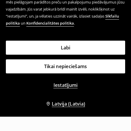
mēs pielāgojam parādītos preču un pakalpojumu piedāvājumus jūsu
vajadzībām. Jūs varat jebkurā brīdī mainīt izvēli, noklikšķinot uz
“Iestatījumi”, un, ja vēlaties uzzināt vairāk, izlasiet sadaļas
Sīkfailu
politika
un
Konfidencialitātes politika
.
Labi
Tikai nepieciešams
Iestatījumi
Latvija (Latvia)