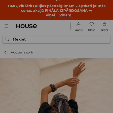
BACK TO SCHOOL
📒
Labākie stāsti sākas vēl pirms
pirmā zvana. Sāc jauno mācību gadu ar jaunu stilu!
Viņai
Viņam
Izlase
Profils
Grozs
Meklēt
Auduma šorti