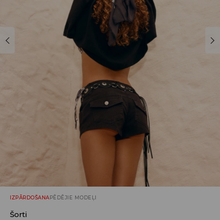
IZPĀRDOŠANA
PĒDĒJIE MODEĻI
Šorti