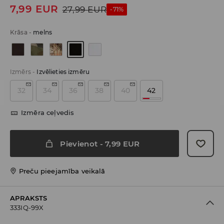
7,99
EUR
27,99
EUR
-71%
Krāsa
-
melns
Izmērs
-
Izvēlieties izmēru
32
34
36
38
40
42
Izmēra ceļvedis
Pievienot
-
7,99
EUR
Preču pieejamība veikalā
APRAKSTS
333IQ-99X