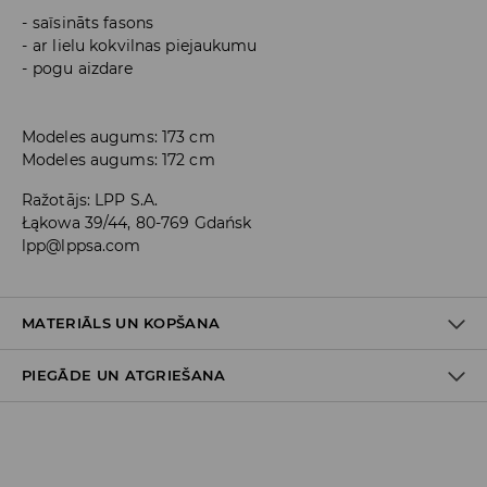
saīsināts fasons
ar lielu kokvilnas piejaukumu
pogu aizdare
Modeles augums: 173 cm
Modeles augums: 172 cm
Ražotājs
:
LPP S.A.
Łąkowa 39/44, 80-769 Gdańsk
lpp@lppsa.com
MATERIĀLS UN KOPŠANA
PIEGĀDE UN ATGRIEŠANA
97% KOKVILNA, 3% ELASTĀNS
Piegādes politika
Piegāde veikalā: BEZMAKSAS