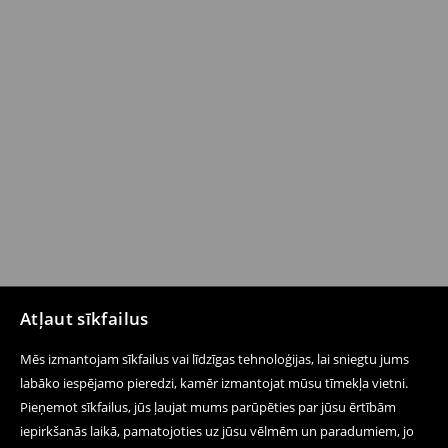
Atļaut sīkfailus
Mēs izmantojam sīkfailus vai līdzīgas tehnoloģijas, lai sniegtu jums
labāko iespējamo pieredzi, kamēr izmantojat mūsu tīmekļa vietni.
Pieņemot sīkfailus, jūs ļaujat mums parūpēties par jūsu ērtībām
iepirkšanās laikā, pamatojoties uz jūsu vēlmēm un paradumiem, jo