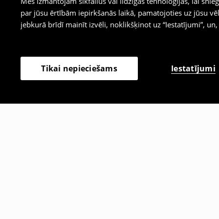
Mēs izmantojam sīkfailus vai līdzīgas tehnoloģijas, lai sn
par jūsu ērtībām iepirkšanās laikā, pamatojoties uz jūsu
jebkurā brīdī mainīt izvēli, noklikšķinot uz “Iestatījumi”, un,
Iestatījumi
Tikai nepieciešams
Citi klienti izvēlējās arī