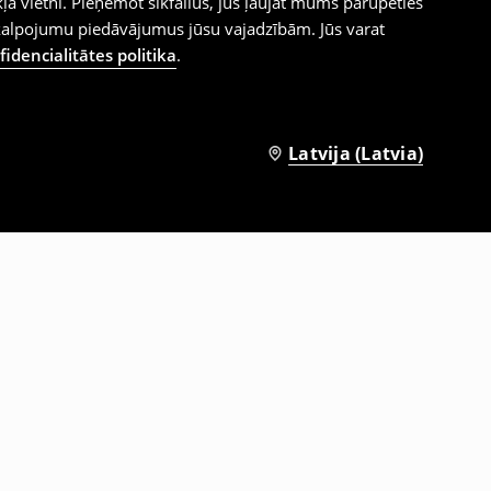
ļa vietni. Pieņemot sīkfailus, jūs ļaujat mums parūpēties
kalpojumu piedāvājumus jūsu vajadzībām. Jūs varat
idencialitātes politika
.
Latvija (Latvia)