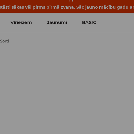
tāsti sākas vēl pirms pirmā zvana. Sāc jauno mācību gadu ar 
Vīriešiem
Jaunumi
BASIC
Šorti