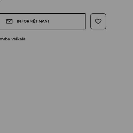
INFORMĒT MANI
amība veikalā