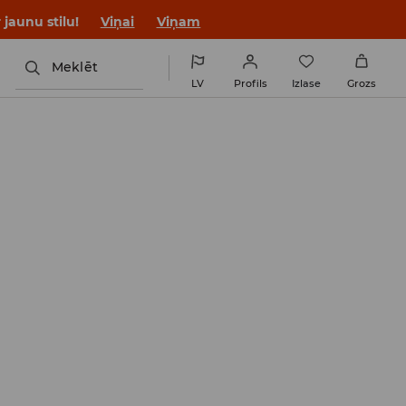
jaunu stilu!
Viņai
Viņam
Meklēt
LV
Profils
Izlase
Grozs