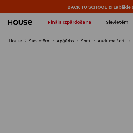
BACK TO SCHOOL
📒
Labākie s
Fināla Izpārdošana
Sievietēm
House
Sievietēm
Influencers' Faves
Apģērbs
Šorti
Auduma šorti