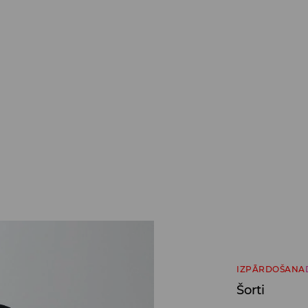
IZPĀRDOŠANA
Šorti