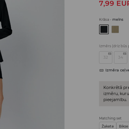
7,99
EU
Krāsa
-
melns
Izmērs
(drīz būs
32
34
Izmēra ceļv
Konkrētā pre
izmēru, kuru 
pieejamību.
Matching set
Žakete
Bikse