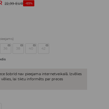
R
-65%
22,99
EUR
 pieejams)
36
38
40
42
edis
ce šobrīd nav pieejama internetveikalā. Izvēlies
vēlies, lai tiktu informēts par preces