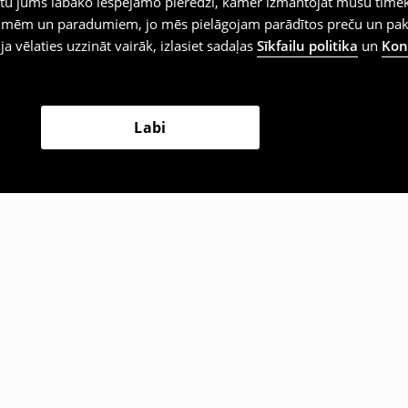
iegtu jums labāko iespējamo pieredzi, kamēr izmantojat mūsu tīmek
 vēlmēm un paradumiem, jo mēs pielāgojam parādītos preču un pa
 ja vēlaties uzzināt vairāk, izlasiet sadaļas
Sīkfailu politika
un
Konf
Labi