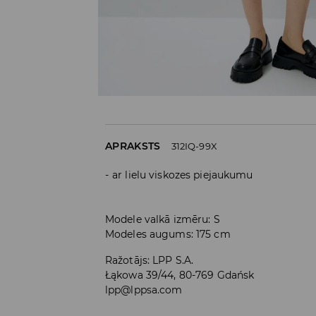
APRAKSTS
312IQ-99X
ar lielu viskozes piejaukumu
Modele valkā izmēru: S
Modeles augums: 175 cm
Ražotājs
:
LPP S.A.
Łąkowa 39/44, 80-769 Gdańsk
lpp@lppsa.com