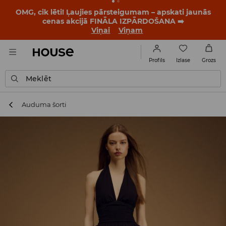
BACK TO SCHOOL
📒
Labākie stāsti sākas vēl pirms
pirmā zvana. Sāc jauno mācību gadu ar jaunu stilu!
Viņai
Viņam
Izlase
Profils
Grozs
Meklēt
Auduma šorti