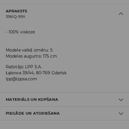
APRAKSTS
356IQ-99X
100% viskoze
Modele valkā izmēru: S
Modeles augums: 175 cm
Ražotājs
:
LPP S.A.
Łąkowa 39/44, 80-769 Gdańsk
lpp@lppsa.com
MATERIĀLS UN KOPŠANA
PIEGĀDE UN ATGRIEŠANA
PIRMAIS MATERIĀLS
:
100% VISKOZE
MAZGĀT ATSEVIŠĶI VAI AR LĪDZĪGAS KRĀSAS AUDUMIEM
Piegādes politika