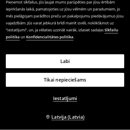
Pieņemot sīkfailus, jūs ļaujat mums parūpēties par jūsu ērtībām
iepirkšanās laikā, pamatojoties uz jūsu vēlmēm un paradumiem, jo
mēs pielāgojam parādītos preču un pakalpojumu piedāvājumus jūsu
vajadzībām. Jūs varat jebkurā brīdī mainīt izvēli, noklikšķinot uz
“Iestatījumi”, un, ja vēlaties uzzināt vairāk, izlasiet sadaļas
Sīkfailu
politika
un
Konfidencialitātes politika
.
Labi
Tikai nepieciešams
Iestatījumi
Latvija (Latvia)