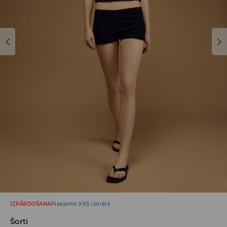
IZPĀRDOŠANA
Pieejams XXS izmērs
Šorti