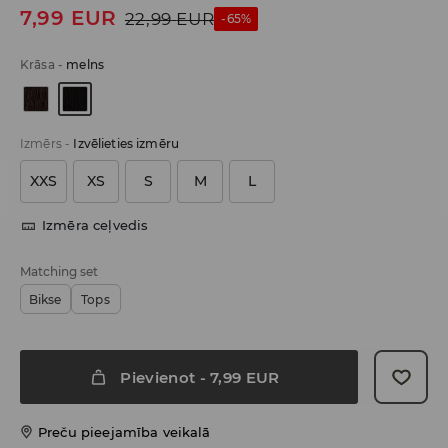
7,99
EUR
22,99
EUR
-65%
Krāsa
-
melns
Izmērs
-
Izvēlieties izmēru
XXS
XS
S
M
L
Izmēra ceļvedis
Matching set
Bikse
Tops
Pievienot
-
7,99
EUR
Preču pieejamība veikalā