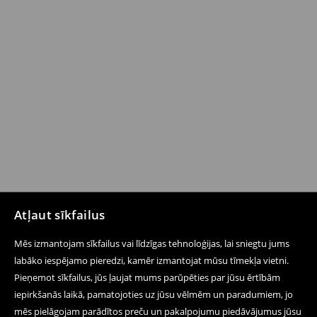
Atļaut sīkfailus
Mēs izmantojam sīkfailus vai līdzīgas tehnoloģijas, lai sniegtu jums
labāko iespējamo pieredzi, kamēr izmantojat mūsu tīmekļa vietni.
Pieņemot sīkfailus, jūs ļaujat mums parūpēties par jūsu ērtībām
iepirkšanās laikā, pamatojoties uz jūsu vēlmēm un paradumiem, jo
mēs pielāgojam parādītos preču un pakalpojumu piedāvājumus jūsu