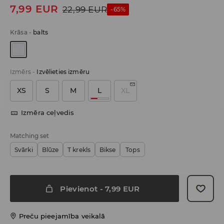
7,99
EUR
22,99
EUR
-65%
Krāsa
-
balts
Izmērs
-
Izvēlieties izmēru
XS
S
M
L
XL
Izmēra ceļvedis
Matching set
Svārki
Blūze
T krekls
Bikse
Tops
Pievienot
-
7,99
EUR
Preču pieejamība veikalā