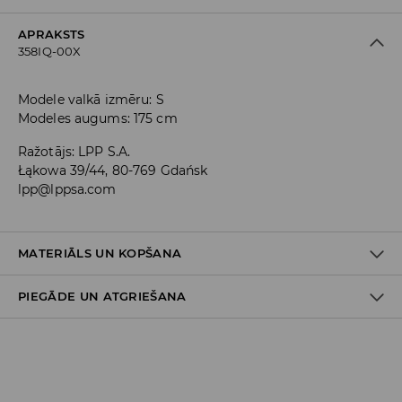
APRAKSTS
358IQ-00X
Modele valkā izmēru: S
Modeles augums: 175 cm
Ražotājs
:
LPP S.A.
Łąkowa 39/44, 80-769 Gdańsk
lpp@lppsa.com
MATERIĀLS UN KOPŠANA
PIEGĀDE UN ATGRIEŠANA
Piegādes politika
Piegāde veikalā: BEZMAKSAS