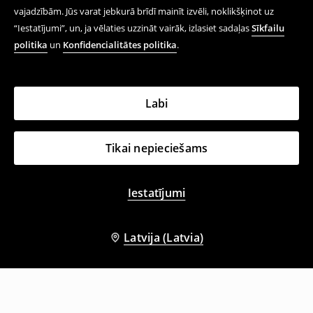
vajadzībām. Jūs varat jebkurā brīdī mainīt izvēli, noklikšķinot uz
“Iestatījumi”, un, ja vēlaties uzzināt vairāk, izlasiet sadaļas
Sīkfailu
politika
un
Konfidencialitātes politika
.
Labi
Tikai nepieciešams
Iestatījumi
Latvija (Latvia)