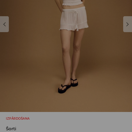
IZPĀRDOŠANA
Šorti