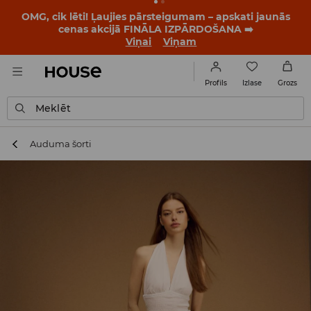
OMG, cik lēti! Ļaujies pārsteigumam – apskati jaunās
cenas akcijā FINĀLA IZPĀRDOŠANA ➡️
Viņai
Viņam
Izlase
Profils
Grozs
Meklēt
Auduma šorti