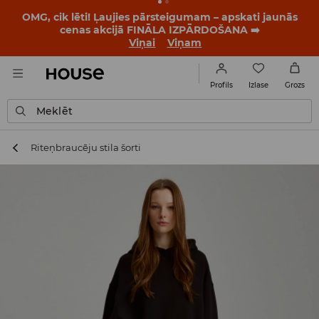
OMG, cik lēti! Ļaujies pārsteigumam – apskati jaunās
cenas akcijā FINĀLA IZPĀRDOŠANA ➡️
Viņai
Viņam
Izlase
Profils
Grozs
Meklēt
Riteņbraucēju stila šorti