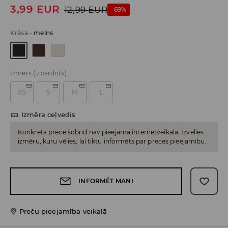
3,99
EUR
12,99
EUR
-69%
Krāsa
-
melns
Izmērs
(izpārdots)
XS
S
M
L
Izmēra ceļvedis
Konkrētā prece šobrīd nav pieejama internetveikalā. Izvēlies
izmēru, kuru vēlies, lai tiktu informēts par preces pieejamību.
INFORMĒT MANI
Preču pieejamība veikalā