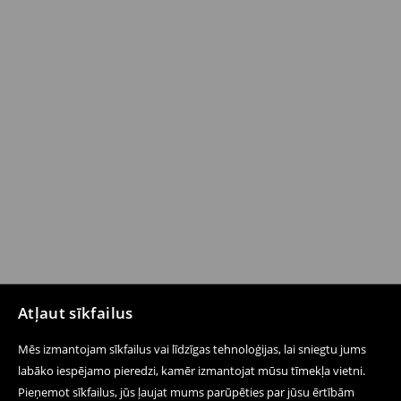
Atļaut sīkfailus
Mēs izmantojam sīkfailus vai līdzīgas tehnoloģijas, lai sniegtu jums
labāko iespējamo pieredzi, kamēr izmantojat mūsu tīmekļa vietni.
Pieņemot sīkfailus, jūs ļaujat mums parūpēties par jūsu ērtībām