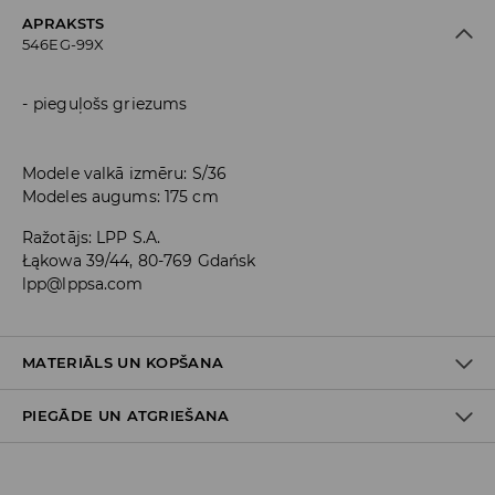
APRAKSTS
546EG-99X
pieguļošs griezums
Modele valkā izmēru: S/36
Modeles augums: 175 cm
Ražotājs
:
LPP S.A.
Łąkowa 39/44, 80-769 Gdańsk
lpp@lppsa.com
MATERIĀLS UN KOPŠANA
PIEGĀDE UN ATGRIEŠANA
PIRMAIS MATERIĀLS
:
83% POLIESTERIS, 17% ELASTĀNS
MAZGĀT ATSEVIŠĶI VAI AR LĪDZĪGAS KRĀSAS AUDUMIEM
Piegādes politika