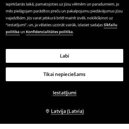
iepirkšanās laikā, pamatojoties uz jūsu vēlmēm un paradumiem, jo
mēs pielāgojam parādītos preču un pakalpojumu piedāvājumus jūsu
vajadzībām. Jūs varat jebkurā brīdī mainīt izvēli, noklikšķinot uz
“Iestatījumi”, un, ja vēlaties uzzināt vairāk, izlasiet sadaļas
Sīkfailu
politika
un
Konfidencialitātes politika
.
Labi
Tikai nepieciešams
Iestatījumi
Latvija (Latvia)