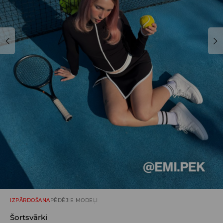
IZPĀRDOŠANA
PĒDĒJIE MODEĻI
Šortsvārki