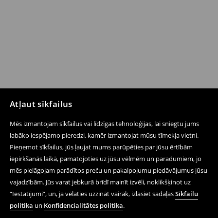
Atļaut sīkfailus
Mēs izmantojam sīkfailus vai līdzīgas tehnoloģijas, lai sniegtu jums
labāko iespējamo pieredzi, kamēr izmantojat mūsu tīmekļa vietni.
Pieņemot sīkfailus, jūs ļaujat mums parūpēties par jūsu ērtībām
iepirkšanās laikā, pamatojoties uz jūsu vēlmēm un paradumiem, jo
mēs pielāgojam parādītos preču un pakalpojumu piedāvājumus jūsu
vajadzībām. Jūs varat jebkurā brīdī mainīt izvēli, noklikšķinot uz
“Iestatījumi”, un, ja vēlaties uzzināt vairāk, izlasiet sadaļas
Sīkfailu
politika
un
Konfidencialitātes politika
.