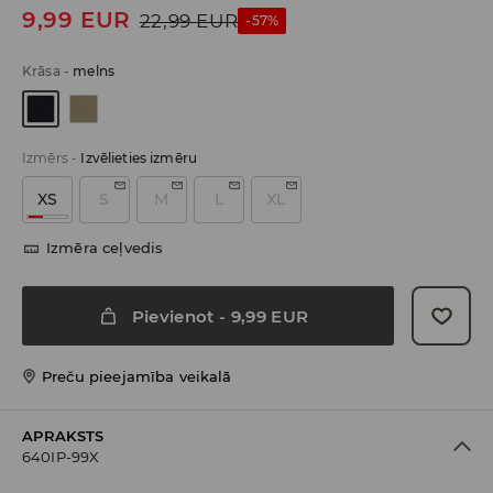
9,99
EUR
22,99
EUR
-57%
Krāsa
-
melns
Izmērs
-
Izvēlieties izmēru
XS
S
M
L
XL
Izmēra ceļvedis
Pievienot
-
9,99
EUR
Preču pieejamība veikalā
APRAKSTS
640IP-99X