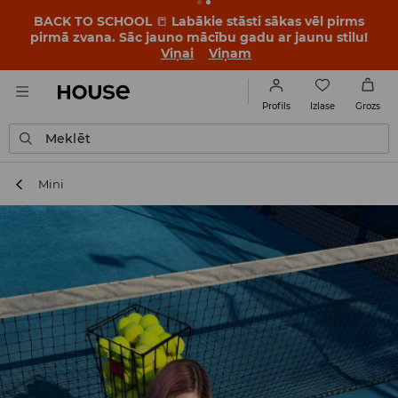
BACK TO SCHOOL
📒
Labākie stāsti sākas vēl pirms
pirmā zvana. Sāc jauno mācību gadu ar jaunu stilu!
Viņai
Viņam
Izlase
Profils
Grozs
Meklēt
Mini