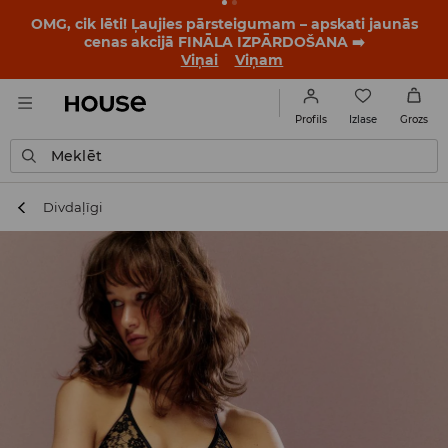
OMG, cik lēti! Ļaujies pārsteigumam – apskati jaunās
cenas akcijā FINĀLA IZPĀRDOŠANA ➡️
Viņai
Viņam
Izlase
Profils
Grozs
Meklēt
Divdaļīgi