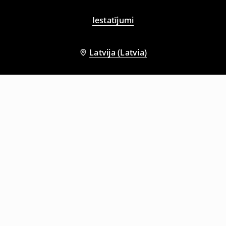
Iestatījumi
Latvija (Latvia)
Citi klienti izvēlējās arī