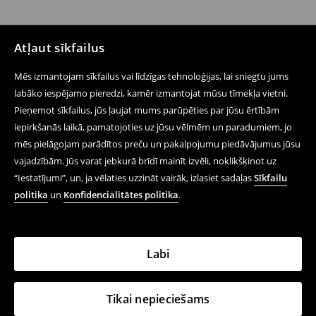
Atļaut sīkfailus
Mēs izmantojam sīkfailus vai līdzīgas tehnoloģijas, lai sniegtu jums
labāko iespējamo pieredzi, kamēr izmantojat mūsu tīmekļa vietni.
Pieņemot sīkfailus, jūs ļaujat mums parūpēties par jūsu ērtībām
iepirkšanās laikā, pamatojoties uz jūsu vēlmēm un paradumiem, jo
mēs pielāgojam parādītos preču un pakalpojumu piedāvājumus jūsu
vajadzībām. Jūs varat jebkurā brīdī mainīt izvēli, noklikšķinot uz
“Iestatījumi”, un, ja vēlaties uzzināt vairāk, izlasiet sadaļas
Sīkfailu
politika
un
Konfidencialitātes politika
.
Labi
Tikai nepieciešams