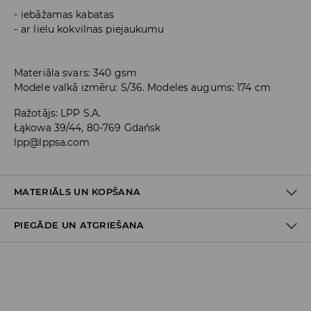
iebāžamas kabatas
ar lielu kokvilnas piejaukumu
Materiāla svars: 340 gsm
Modele valkā izmēru: S/36. Modeles augums: 174 cm
Ražotājs
:
LPP S.A.
Łąkowa 39/44, 80-769 Gdańsk
lpp@lppsa.com
MATERIĀLS UN KOPŠANA
PIEGĀDE UN ATGRIEŠANA
PIRMAIS MATERIĀLS
:
60% KOKVILNA, 40% POLIESTERIS
GLUDINĀT AR KREISO PUSI UZ ĀRU
Piegādes politika
NEBALINĀT
Piegāde veikalā: BEZMAKSAS
MAZGĀT AUTOMĀTISKAJĀ VEĻAS MAZGĀŠANAS MAŠĪNĀ
Piegāde uz DPD savākšanas punktiem: 3,99 EUR
MAX. TEMP. 30° C – ĻOTI VIEGLS MAZGĀŠANAS REŽĪMS