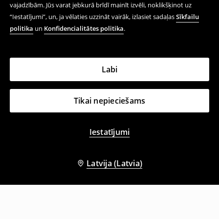
vajadzībām. Jūs varat jebkurā brīdī mainīt izvēli, noklikšķinot uz
“Iestatījumi”, un, ja vēlaties uzzināt vairāk, izlasiet sadaļas
Sīkfailu
politika
un
Konfidencialitātes politika
.
Labi
Tikai nepieciešams
Iestatījumi
Latvija (Latvia)