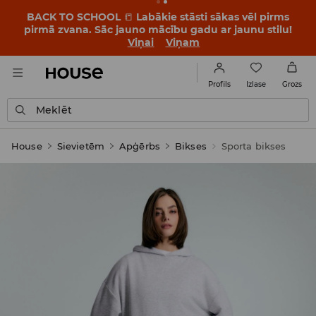
BACK TO SCHOOL
📒
Labākie stāsti sākas vēl pirms
pirmā zvana. Sāc jauno mācību gadu ar jaunu stilu!
Viņai
Viņam
Izlase
Profils
Grozs
Meklēt
House
Sievietēm
Apģērbs
Bikses
Sporta bikses