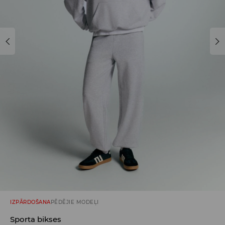
IZPĀRDOŠANA
PĒDĒJIE MODEĻI
Sporta bikses