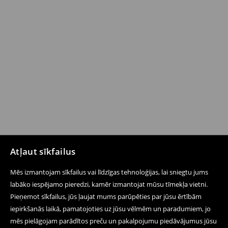
Atļaut sīkfailus
Mēs izmantojam sīkfailus vai līdzīgas tehnoloģijas, lai sniegtu jums
labāko iespējamo pieredzi, kamēr izmantojat mūsu tīmekļa vietni.
Pieņemot sīkfailus, jūs ļaujat mums parūpēties par jūsu ērtībām
iepirkšanās laikā, pamatojoties uz jūsu vēlmēm un paradumiem, jo
mēs pielāgojam parādītos preču un pakalpojumu piedāvājumus jūsu