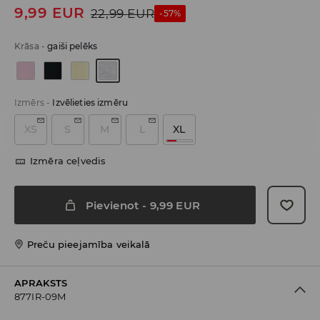
9,99
EUR
22,99
EUR
-57%
Krāsa
-
gaiši pelēks
Izmērs
-
Izvēlieties izmēru
XS
S
M
L
XL
Izmēra ceļvedis
Pievienot
-
9,99
EUR
Preču pieejamība veikalā
APRAKSTS
877IR-09M