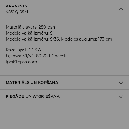
APRAKSTS
485JQ-09M
Materiāla svars: 280 gsm
Modele valkā izmēru: S
Modele valkā izmēru: S/36. Modeles augums: 173 cm
Ražotājs
:
LPP S.A.
Łąkowa 39/44, 80-769 Gdańsk
lpp@lppsa.com
MATERIĀLS UN KOPŠANA
PIEGĀDE UN ATGRIEŠANA
PIRMAIS MATERIĀLS
:
60% KOKVILNA, 40% POLIESTERIS
NEGLUDINĀT UZDRUKAS UN APLIKĀCIJAS
Piegādes politika
NEBALINĀT
Piegāde veikalā: BEZMAKSAS
MAZGĀT AUTOMĀTISKAJĀ VEĻAS MAZGĀŠANAS MAŠĪNĀ