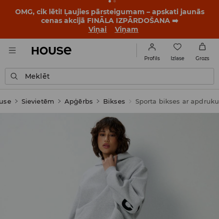
OMG, cik lēti! Ļaujies pārsteigumam – apskati jaunās
cenas akcijā FINĀLA IZPĀRDOŠANA ➡️
Viņai
Viņam
Izlase
Profils
Grozs
Meklēt
use
Sievietēm
Apģērbs
Bikses
Sporta bikses ar apdruk