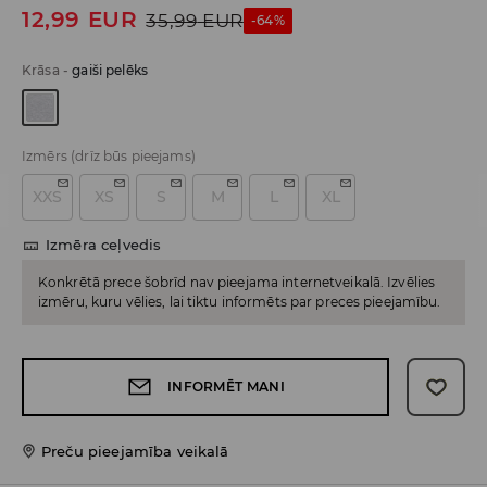
12,99
EUR
35,99
EUR
-64%
Krāsa
-
gaiši pelēks
Izmērs
(drīz būs pieejams)
XXS
XS
S
M
L
XL
Izmēra ceļvedis
Konkrētā prece šobrīd nav pieejama internetveikalā. Izvēlies
izmēru, kuru vēlies, lai tiktu informēts par preces pieejamību.
INFORMĒT MANI
Preču pieejamība veikalā