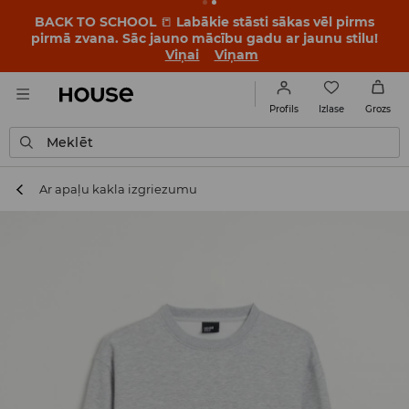
BACK TO SCHOOL
📒
Labākie stāsti sākas vēl pirms
pirmā zvana. Sāc jauno mācību gadu ar jaunu stilu!
Viņai
Viņam
Izlase
Profils
Grozs
Meklēt
Ar apaļu kakla izgriezumu