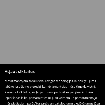
Atļaut sīkfailus
Mēs izmantojam sīkfailus vai līdzīgas tehnoloģijas, lai sniegtu jums
labāko iespējamo pieredzi, kamēr izmantojat mūsu tīmekļa vietni.
Pieņemot sīkfailus, jūs ļaujat mums parūpēties par jūsu ērtībām
iepirkšanās laikā, pamatojoties uz jūsu vēlmēm un paradumiem, jo
mēs pielāgojam parādītos preču un pakalpojumu piedāvājumus jūsu