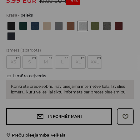
5,99
EUR
19,99
EUR
-70%
Krāsa
-
pelēks
Izmērs
(izpārdots)
XS
S
M
L
XL
XXL
Izmēra ceļvedis
Konkrētā prece šobrīd nav pieejama internetveikalā. Izvēlies
izmēru, kuru vēlies, lai tiktu informēts par preces pieejamību.
INFORMĒT MANI
Preču pieejamība veikalā