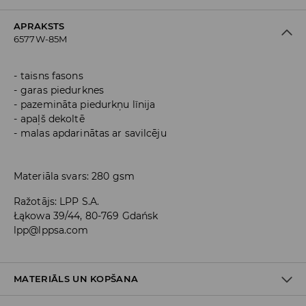
APRAKSTS
6577W-85M
taisns fasons
garas piedurknes
pazemināta piedurkņu līnija
apaļš dekoltē
malas apdarinātas ar savilcēju
Materiāla svars: 280 gsm
Ražotājs
:
LPP S.A.
Łąkowa 39/44, 80-769 Gdańsk
lpp@lppsa.com
MATERIĀLS UN KOPŠANA