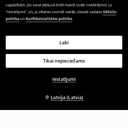
vajadzībām. Jūs varat jebkurā brīdī mainīt izvēli, noklikšķinot uz
“Iestatījumi”, un, ja vēlaties uzzināt vairāk, izlasiet sadaļas
Sīkfailu
politika
un
Konfidencialitātes politika
.
Labi
Tikai nepieciešams
Iestatījumi
Latvija (Latvia)