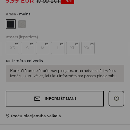
5,99
EUR
19,99
EUR
-70%
Krāsa
-
melns
Izmērs
(izpārdots)
XS
S
M
L
XL
XXL
Izmēra ceļvedis
Konkrētā prece šobrīd nav pieejama internetveikalā. Izvēlies
izmēru, kuru vēlies, lai tiktu informēts par preces pieejamību.
INFORMĒT MANI
Preču pieejamība veikalā