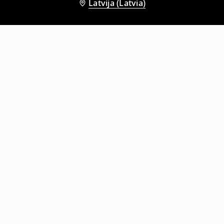
Latvija (Latvia)
Citi klienti izvēlējās arī
Džemperis ar kapuci
Džemperis ar kapuci un apdruku mugurpusē
15
,
99
EUR
35,99
EUR
35
,
99
EUR