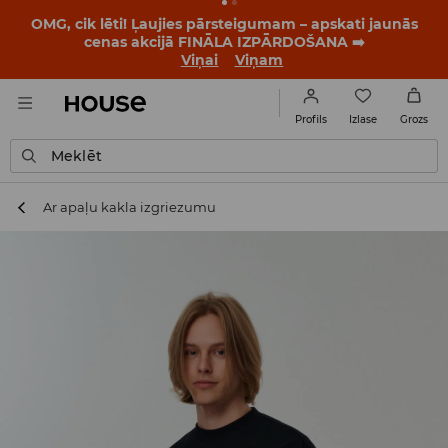
OMG, cik lēti! Ļaujies pārsteigumam – apskati jaunās
cenas akcijā FINĀLA IZPĀRDOŠANA ➡️
Viņai
Viņam
Izlase
Profils
Grozs
Meklēt
Ar apaļu kakla izgriezumu