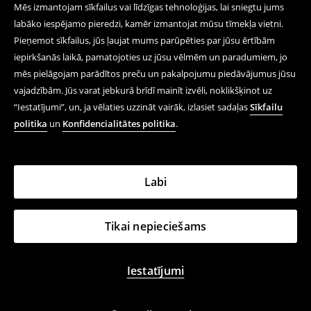
Mēs izmantojam sīkfailus vai līdzīgas tehnoloģijas, lai sniegtu jums
labāko iespējamo pieredzi, kamēr izmantojat mūsu tīmekļa vietni.
Pieņemot sīkfailus, jūs ļaujat mums parūpēties par jūsu ērtībām
iepirkšanās laikā, pamatojoties uz jūsu vēlmēm un paradumiem, jo
mēs pielāgojam parādītos preču un pakalpojumu piedāvājumus jūsu
vajadzībām. Jūs varat jebkurā brīdī mainīt izvēli, noklikšķinot uz
“Iestatījumi”, un, ja vēlaties uzzināt vairāk, izlasiet sadaļas
Sīkfailu
politika
un
Konfidencialitātes politika
.
Labi
Tikai nepieciešams
Iestatījumi