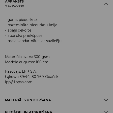
APRAKSTS
9343W-99X
garas piedurknes
pazemināta piedurkņu līnija
apaļš dekoltē
apdruka priekšpusē
malas apdarinātas ar savilcēju
Materiāla svars: 300 gsm
Modeļa augums: 186 cm
Ražotājs
:
LPP S.A.
Łąkowa 39/44, 80-769 Gdańsk
lpp@lppsa.com
MATERIĀLS UN KOPŠANA
PIEGĀDE UN ATGRIEŠANA