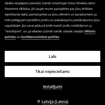
labāko iespējamo pieredzi, kamēr izmantojat mūsu tīmekļa vietni.
Pieņemot sīkfailus, jūs ļaujat mums parūpēties par jūsu ērtībām
iepirkšanās laikā, pamatojoties uz jūsu vēlmēm un paradumiem, jo
mēs pielāgojam parādītos preču un pakalpojumu piedāvājumus jūsu
vajadzībām. Jūs varat jebkurā brīdī mainīt izvēli, noklikšķinot uz
“Iestatījumi”, un, ja vēlaties uzzināt vairāk, izlasiet sadaļas
Sīkfailu
politika
un
Konfidencialitātes politika
.
Labi
Tikai nepieciešams
Iestatījumi
Latvija (Latvia)