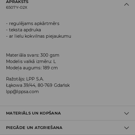
APRAKSTS
6507Y-02X
regulējams apkārtmērs
teksta apdruka
ar lielu kokvilnas piejaukumu
Materiāla svars: 300 gsm
Modelis valkā izmēru: L
Modeļa augums: 189 cm
Ražotājs
:
LPP S.A.
Łąkowa 39/44, 80-769 Gdańsk
lpp@lppsa.com
MATERIĀLS UN KOPŠANA
PIEGĀDE UN ATGRIEŠANA
Materiāls I
:
60% KOKVILNA, 40% POLIESTERIS