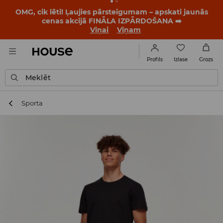
OMG, cik lēti! Ļaujies pārsteigumam – apskati jaunās
cenas akcijā FINĀLA IZPĀRDOŠANA ➡️
Viņai
Viņam
Izlase
Profils
Grozs
Meklēt
Sporta