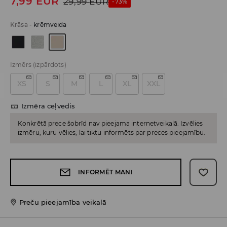
7,99
EUR
29,99
EUR
-73%
Krāsa
-
krēmveida
Izmērs
(izpārdots)
XS
S
M
L
XL
XXL
Izmēra ceļvedis
Konkrētā prece šobrīd nav pieejama internetveikalā. Izvēlies
izmēru, kuru vēlies, lai tiktu informēts par preces pieejamību.
INFORMĒT MANI
Preču pieejamība veikalā