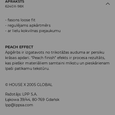
APRAKSTS
6240X-98X
fasons loose fit
regulējams apkārtmērs
ar lielu kokvilnas piejaukumu
PEACH EFFECT
Apģērbs ir izgatavots no trikotāžas auduma ar persiku
krāsas apdari. “Peach finish” efekts ir procesa rezultāts,
kas piešķir materiāliem samtaini mīkstu un pieskārienam
īpaši patīkamu tekstūru.
© HOUSE X 2005 GLOBAL
Ražotājs
:
LPP S.A.
Łąkowa 39/44, 80-769 Gdańsk
lpp@lppsa.com