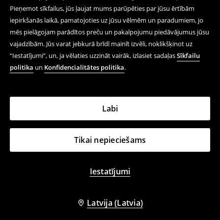
Pieņemot sīkfailus, jūs ļaujat mums parūpēties par jūsu ērtībām
iepirkšanās laikā, pamatojoties uz jūsu vēlmēm un paradumiem, jo
mēs pielāgojam parādītos preču un pakalpojumu piedāvājumus jūsu
vajadzībām. Jūs varat jebkurā brīdī mainīt izvēli, noklikšķinot uz
“Iestatījumi”, un, ja vēlaties uzzināt vairāk, izlasiet sadaļas
Sīkfailu
politika
un
Konfidencialitātes politika
.
Labi
Tikai nepieciešams
Iestatījumi
Latvija (Latvia)