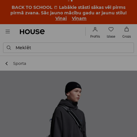
BACK TO SCHOOL
📒
Labākie stāsti sākas vēl pirms
pirmā zvana. Sāc jauno mācību gadu ar jaunu stilu!
Viņai
Viņam
Izlase
Profils
Grozs
Meklēt
Sporta