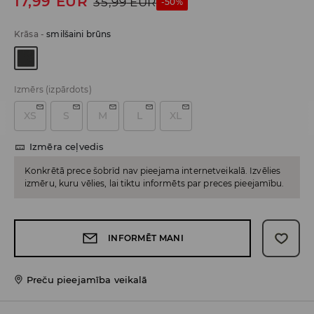
17,99
EUR
35,99
EUR
-50%
Krāsa
-
smilšaini brūns
Izmērs
(izpārdots)
XS
S
M
L
XL
Izmēra ceļvedis
Konkrētā prece šobrīd nav pieejama internetveikalā. Izvēlies
izmēru, kuru vēlies, lai tiktu informēts par preces pieejamību.
INFORMĒT MANI
Preču pieejamība veikalā