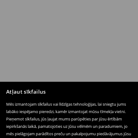
Atļaut sīkfailus
Mēs izmantojam sīkfailus vai līdzīgas tehnoloģijas, lai sniegtu jums
labāko iespējamo pieredzi, kamēr izmantojat mūsu tīmekļa vietni.
Pieņemot sīkfailus, jūs ļaujat mums parūpēties par jūsu ērtībām
iepirkšanās laikā, pamatojoties uz jūsu vēlmēm un paradumiem, jo
mēs pielāgojam parādītos preču un pakalpojumu piedāvājumus jūsu