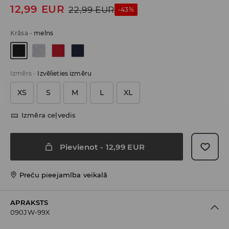
12,99
EUR
22,99
EUR
-43%
Krāsa
-
melns
Izmērs
-
Izvēlieties izmēru
XS
S
M
L
XL
Izmēra ceļvedis
Pievienot
-
12,99
EUR
Preču pieejamība veikalā
APRAKSTS
090JW-99X