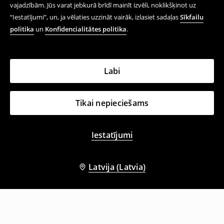
vajadzībām. Jūs varat jebkurā brīdī mainīt izvēli, noklikšķinot uz
“Iestatījumi”, un, ja vēlaties uzzināt vairāk, izlasiet sadaļas
Sīkfailu
politika
un
Konfidencialitātes politika
.
Labi
Tikai nepieciešams
Iestatījumi
Latvija (Latvia)