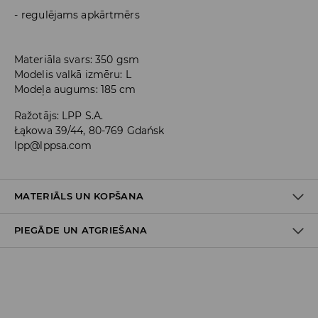
regulējams apkārtmērs
Materiāla svars: 350 gsm
Modelis valkā izmēru: L
Modeļa augums: 185 cm
Ražotājs
:
LPP S.A.
Łąkowa 39/44, 80-769 Gdańsk
lpp@lppsa.com
MATERIĀLS UN KOPŠANA
PIEGĀDE UN ATGRIEŠANA
60% KOKVILNA, 40% POLIESTERIS
Piegādes politika
Piegāde veikalā: BEZMAKSAS
Piegāde uz DPD savākšanas punktiem: 3,99 EUR