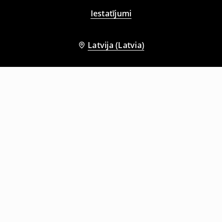
Iestatījumi
Latvija (Latvia)
Citi klienti izvēlējās arī