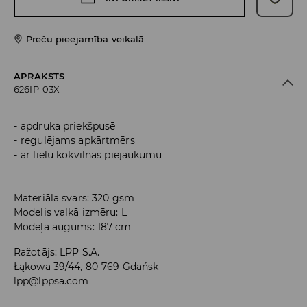
Preču pieejamība veikalā
APRAKSTS
626IP-03X
apdruka priekšpusē
regulējams apkārtmērs
ar lielu kokvilnas piejaukumu
Materiāla svars: 320 gsm
Modelis valkā izmēru: L
Modeļa augums: 187 cm
Ražotājs
:
LPP S.A.
Łąkowa 39/44, 80-769 Gdańsk
lpp@lppsa.com