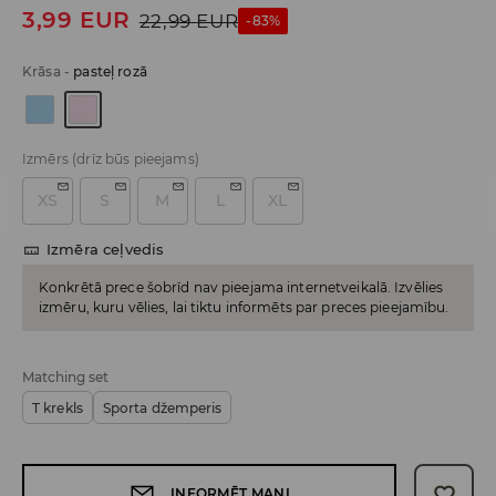
3,99
EUR
22,99
EUR
-83%
Krāsa
-
pasteļ rozā
Izmērs
(drīz būs pieejams)
XS
S
M
L
XL
Izmēra ceļvedis
Konkrētā prece šobrīd nav pieejama internetveikalā. Izvēlies
izmēru, kuru vēlies, lai tiktu informēts par preces pieejamību.
Matching set
T krekls
Sporta džemperis
INFORMĒT MANI