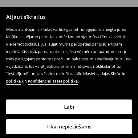
Atļaut sīkfailus
Mēs izmantojam sīkfailus vai līdzīgas tehnoloģijas, lai sniegtu jums
labāko iespējamo pieredzi, kamēr izmantojat mūsu tīmekļa vietni.
Pieņemot sīkfailus, jūs ļaujat mums parūpēties par jūsu ērtībām
iepirkšanās laikā, pamatojoties uz jūsu vēlmēm un paradumiem, jo
mēs pielāgojam parādītos preču un pakalpojumu piedāvājumus jūsu
vajadzībām. Jūs varat jebkurā brīdī mainīt izvēli, noklikšķinot uz
“Iestatījumi”, un, ja vēlaties uzzināt vairāk, izlasiet sadaļas
Sīkfailu
politika
un
Konfidencialitātes politika
.
Labi
Tikai nepieciešams