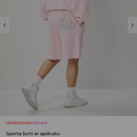
IZPĀRDOŠANA
DRĪZUMĀ
Sporta šorti ar apdruku