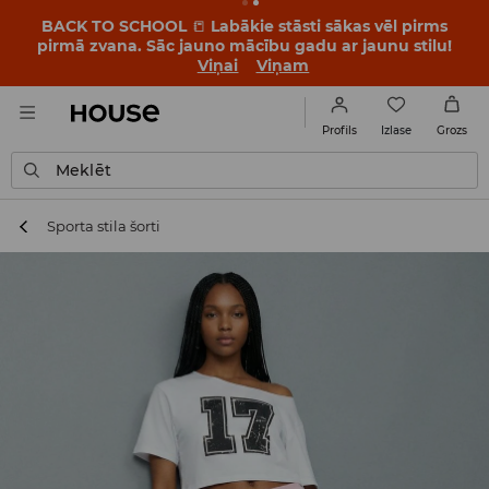
BACK TO SCHOOL
📒
Labākie stāsti sākas vēl pirms
pirmā zvana. Sāc jauno mācību gadu ar jaunu stilu!
Viņai
Viņam
Izlase
Profils
Grozs
Meklēt
Sporta stila šorti