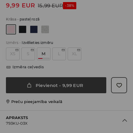
9,99
EUR
15,99
EUR
-38%
Krāsa
-
pasteļ rozā
Izmērs
-
Izvēlieties izmēru
XS
S
M
L
XL
Izmēra ceļvedis
Pievienot
-
9,99
EUR
Preču pieejamība veikalā
APRAKSTS
793KU-03X