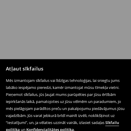
Atļaut sīkfailus
Mēs izmantojam sīkfailus vai līdzīgas tehnoloģijas, lai sniegtu jums
labāko iespējamo pieredzi, kamēr izmantojat mūsu tīmekļa vietni.
Pieņemot sīkfailus, jūs ļaujat mums parūpēties par jūsu ērtībām
iepirkšanās laikā, pamatojoties uz jūsu vēlmēm un paradumiem, jo
mēs pielāgojam parādītos preču un pakalpojumu piedāvājumus jūsu
vajadzībām. Jūs varat jebkurā brīdī mainīt izvēli, noklikšķinot uz
“Iestatījumi”, un, ja vēlaties uzzināt vairāk, izlasiet sadaļas
Sīkfailu
politika
un
Konfidencialitātes politika
.