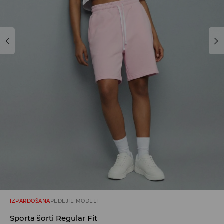
IZPĀRDOŠANA
PĒDĒJIE MODEĻI
Sporta šorti Regular Fit