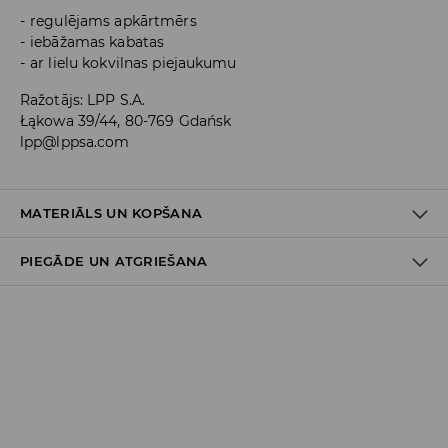
regulējams apkārtmērs
iebāžamas kabatas
ar lielu kokvilnas piejaukumu
Ražotājs
:
LPP S.A.
Łąkowa 39/44, 80-769 Gdańsk
lpp@lppsa.com
MATERIĀLS UN KOPŠANA
PIEGĀDE UN ATGRIEŠANA
PIRMAIS MATERIĀLS
:
80% KOKVILNA, 20% POLIESTERIS
PĀRVEIDOT UN NOŽŪT LĪNIJU
Piegādes politika
Piegāde veikalā: BEZMAKSAS
Piegāde uz DPD savākšanas punktiem: 3,99 EUR
(ieskaitot PVN)
Kurjers DPD (
maksājums tiešsaistē
): 5,99 EUR (ieskaitot
PVN)