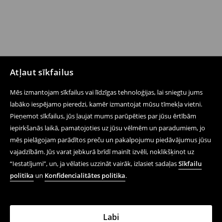
Atļaut sīkfailus
Mēs izmantojam sīkfailus vai līdzīgas tehnoloģijas, lai sniegtu jums
labāko iespējamo pieredzi, kamēr izmantojat mūsu tīmekļa vietni.
Pieņemot sīkfailus, jūs ļaujat mums parūpēties par jūsu ērtībām
iepirkšanās laikā, pamatojoties uz jūsu vēlmēm un paradumiem, jo
mēs pielāgojam parādītos preču un pakalpojumu piedāvājumus jūsu
vajadzībām. Jūs varat jebkurā brīdī mainīt izvēli, noklikšķinot uz
“Iestatījumi”, un, ja vēlaties uzzināt vairāk, izlasiet sadaļas
Sīkfailu
politika
un
Konfidencialitātes politika
.
Labi