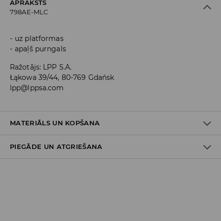
APRAKSTS
798AE-MLC
uz platformas
apaļš purngals
Ražotājs
:
LPP S.A.
Łąkowa 39/44, 80-769 Gdańsk
lpp@lppsa.com
MATERIĀLS UN KOPŠANA
PIEGĀDE UN ATGRIEŠANA
Materiāls I
:
100% POLIURETĀNS
Materiāls II
:
100% POLIESTERIS
Materiāls III
:
50% EVA, 50% TPR
Piegādes politika
NEMAZGĀT AUTOMĀTISKAJĀ VEĻAS MAZGĀŠANAS MAŠĪNĀ
Piegāde veikalā: BEZMAKSAS
NEBALINĀT
Piegāde uz DPD savākšanas punktiem: 3,99 EUR
(ieskaitot PVN)