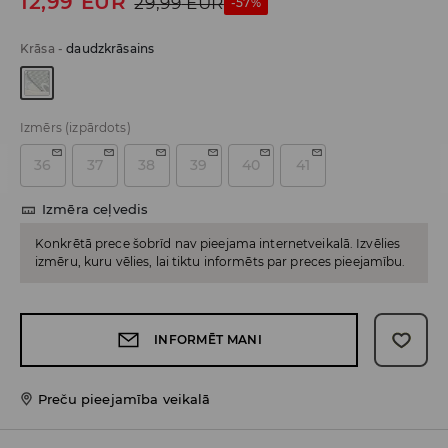
12,99
EUR
29,99
EUR
-57%
Krāsa
-
daudzkrāsains
Izmērs
(izpārdots)
36
37
38
39
40
41
Izmēra ceļvedis
Konkrētā prece šobrīd nav pieejama internetveikalā. Izvēlies
izmēru, kuru vēlies, lai tiktu informēts par preces pieejamību.
INFORMĒT MANI
Preču pieejamība veikalā