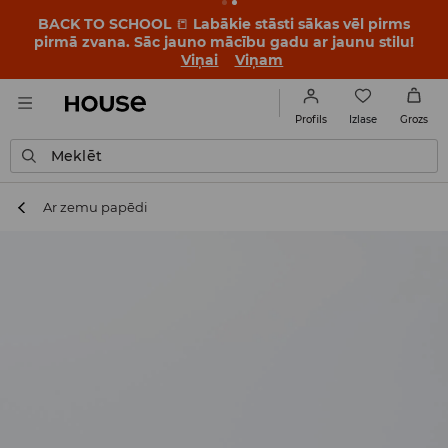
BACK TO SCHOOL
📒
Labākie stāsti sākas vēl pirms
pirmā zvana. Sāc jauno mācību gadu ar jaunu stilu!
Viņai
Viņam
Izlase
Profils
Grozs
Meklēt
Ar zemu papēdi