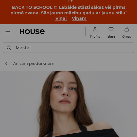
BACK TO SCHOOL
📒
Labākie stāsti sākas vēl pirms
pirmā zvana. Sāc jauno mācību gadu ar jaunu stilu!
Viņai
Viņam
Izlase
Profils
Grozs
Meklēt
Ar īsām piedurknēm