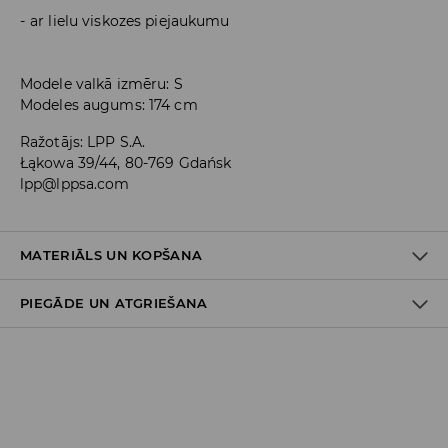
ar lielu viskozes piejaukumu
Modele valkā izmēru: S
Modeles augums: 174 cm
Ražotājs
:
LPP S.A.
Łąkowa 39/44, 80-769 Gdańsk
lpp@lppsa.com
MATERIĀLS UN KOPŠANA
PIEGĀDE UN ATGRIEŠANA
PIRMAIS MATERIĀLS
:
95% VISKOZE, 5% ELASTĀNS
MAZGĀT KOPĀ AR LĪDZĪGAS KRĀSAS AUDUMIEM
Piegādes politika
NEBALINĀT
Piegāde veikalā: BEZMAKSAS
MAZGĀT AUTOMĀTISKAJĀ VEĻAS MAZGĀŠANAS MAŠĪNĀ
Piegāde uz DPD savākšanas punktiem: 3,99 EUR
MAX. TEMP. 30° C – VIEGLS MAZGĀŠANAS REŽĪMS
(ieskaitot PVN)