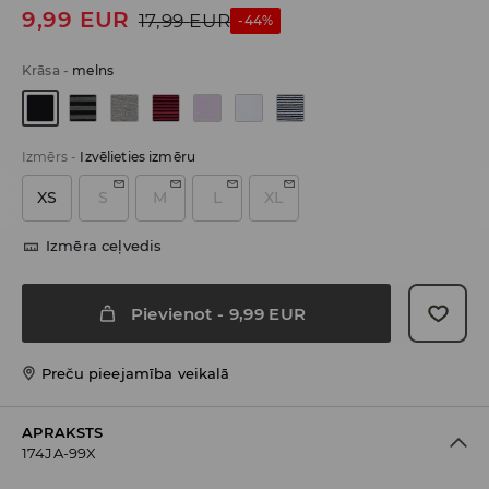
9,99
EUR
17,99
EUR
-44%
Krāsa
-
melns
Izmērs
-
Izvēlieties izmēru
XS
S
M
L
XL
Izmēra ceļvedis
Pievienot
-
9,99
EUR
Preču pieejamība veikalā
APRAKSTS
174JA-99X