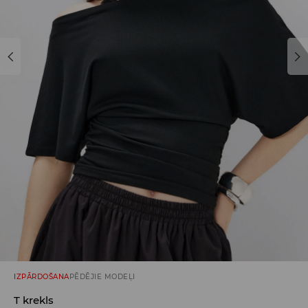
IZPĀRDOŠANA
PĒDĒJIE MODEĻI
T krekls