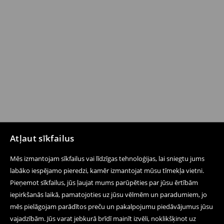
Atļaut sīkfailus
Mēs izmantojam sīkfailus vai līdzīgas tehnoloģijas, lai sniegtu jums
labāko iespējamo pieredzi, kamēr izmantojat mūsu tīmekļa vietni.
Pieņemot sīkfailus, jūs ļaujat mums parūpēties par jūsu ērtībām
iepirkšanās laikā, pamatojoties uz jūsu vēlmēm un paradumiem, jo
mēs pielāgojam parādītos preču un pakalpojumu piedāvājumus jūsu
vajadzībām. Jūs varat jebkurā brīdī mainīt izvēli, noklikšķinot uz