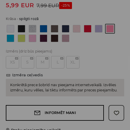
5,99
EUR
7,99
EUR
-25%
Krāsa
-
spilgti rozā
Izmērs
(drīz būs pieejams)
XS
S
M
L
XL
Izmēra ceļvedis
Konkrētā prece šobrīd nav pieejama internetveikalā. Izvēlies
izmēru, kuru vēlies, lai tiktu informēts par preces pieejamību.
INFORMĒT MANI