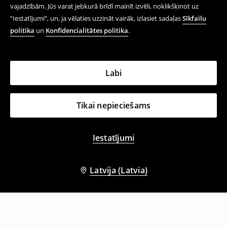
vajadzībām. Jūs varat jebkurā brīdī mainīt izvēli, noklikšķinot uz
“Iestatījumi”, un, ja vēlaties uzzināt vairāk, izlasiet sadaļas
Sīkfailu
politika
un
Konfidencialitātes politika
.
Labi
Tikai nepieciešams
Iestatījumi
Latvija (Latvia)