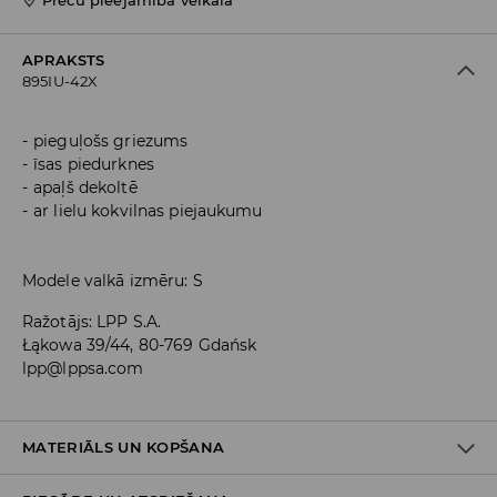
Preču pieejamība veikalā
APRAKSTS
895IU-42X
pieguļošs griezums
īsas piedurknes
apaļš dekoltē
ar lielu kokvilnas piejaukumu
Modele valkā izmēru: S
Ražotājs
:
LPP S.A.
Łąkowa 39/44, 80-769 Gdańsk
lpp@lppsa.com
MATERIĀLS UN KOPŠANA