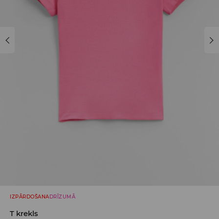
IZPĀRDOŠANA
DRĪZUMĀ
T krekls