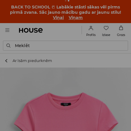
BACK TO SCHOOL
📒
Labākie stāsti sākas vēl pirms
pirmā zvana. Sāc jauno mācību gadu ar jaunu stilu!
Viņai
Viņam
Izlase
Profils
Grozs
Meklēt
Ar īsām piedurknēm