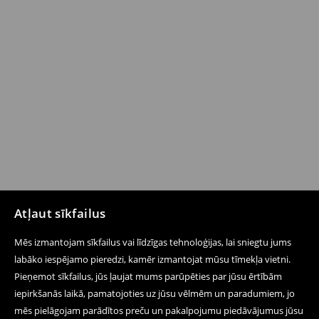
Atļaut sīkfailus
Mēs izmantojam sīkfailus vai līdzīgas tehnoloģijas, lai sniegtu jums
labāko iespējamo pieredzi, kamēr izmantojat mūsu tīmekļa vietni.
Pieņemot sīkfailus, jūs ļaujat mums parūpēties par jūsu ērtībām
iepirkšanās laikā, pamatojoties uz jūsu vēlmēm un paradumiem, jo
mēs pielāgojam parādītos preču un pakalpojumu piedāvājumus jūsu