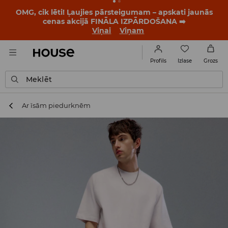
BACK TO SCHOOL
📒
Labākie stāsti sākas vēl pirms
pirmā zvana. Sāc jauno mācību gadu ar jaunu stilu!
Viņai
Viņam
Izlase
Profils
Grozs
Meklēt
Ar īsām piedurknēm