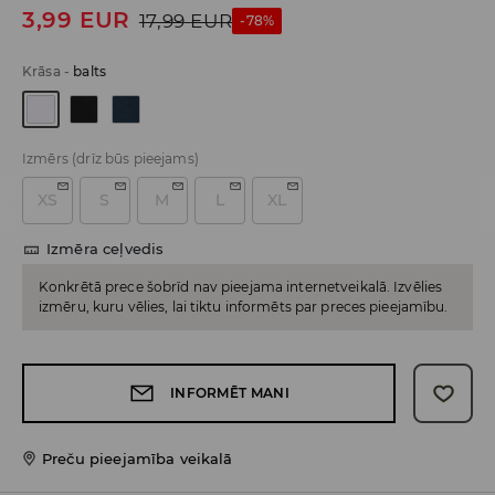
3,99
EUR
17,99
EUR
-78%
Krāsa
-
balts
Izmērs
(drīz būs pieejams)
XS
S
M
L
XL
Izmēra ceļvedis
Konkrētā prece šobrīd nav pieejama internetveikalā. Izvēlies
izmēru, kuru vēlies, lai tiktu informēts par preces pieejamību.
INFORMĒT MANI
Preču pieejamība veikalā