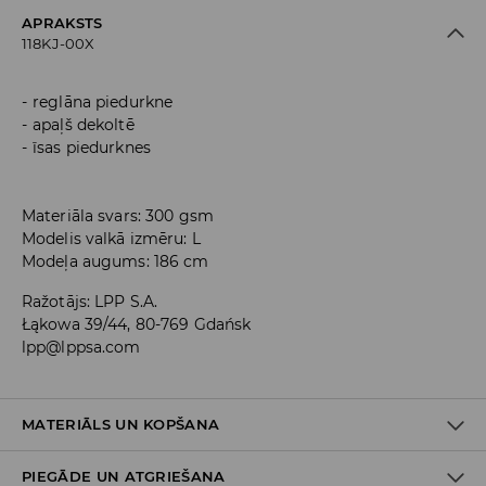
APRAKSTS
118KJ-00X
reglāna piedurkne
apaļš dekoltē
īsas piedurknes
Materiāla svars: 300 gsm
Modelis valkā izmēru: L
Modeļa augums: 186 cm
Ražotājs
:
LPP S.A.
Łąkowa 39/44, 80-769 Gdańsk
lpp@lppsa.com
MATERIĀLS UN KOPŠANA
PIEGĀDE UN ATGRIEŠANA