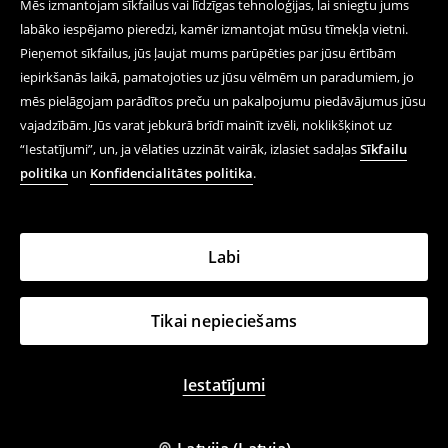
Mēs izmantojam sīkfailus vai līdzīgas tehnoloģijas, lai sniegtu jums
labāko iespējamo pieredzi, kamēr izmantojat mūsu tīmekļa vietni.
Pieņemot sīkfailus, jūs ļaujat mums parūpēties par jūsu ērtībām
iepirkšanās laikā, pamatojoties uz jūsu vēlmēm un paradumiem, jo
mēs pielāgojam parādītos preču un pakalpojumu piedāvājumus jūsu
vajadzībām. Jūs varat jebkurā brīdī mainīt izvēli, noklikšķinot uz
“Iestatījumi”, un, ja vēlaties uzzināt vairāk, izlasiet sadaļas
Sīkfailu
politika
un
Konfidencialitātes politika
.
Labi
Tikai nepieciešams
Iestatījumi