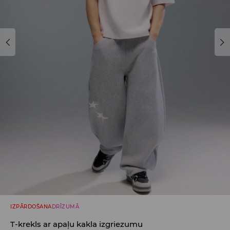
IZPĀRDOŠANA
DRĪZUMĀ
T-krekls ar apaļu kakla izgriezumu