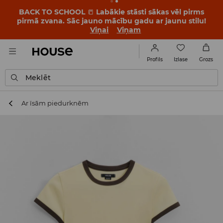
BACK TO SCHOOL
📒
Labākie stāsti sākas vēl pirms
pirmā zvana. Sāc jauno mācību gadu ar jaunu stilu!
Viņai
Viņam
Izlase
Profils
Grozs
Meklēt
Ar īsām piedurknēm