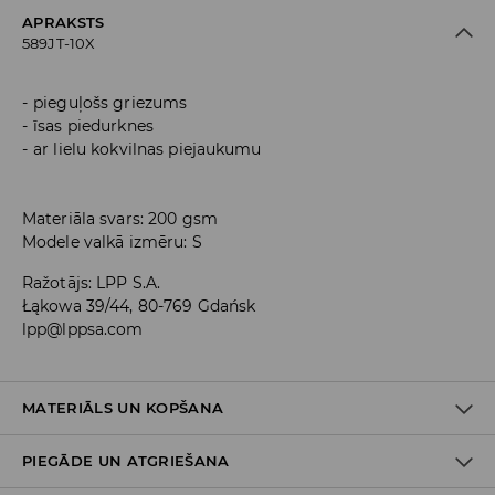
APRAKSTS
589JT-10X
pieguļošs griezums
īsas piedurknes
ar lielu kokvilnas piejaukumu
Materiāla svars: 200 gsm
Modele valkā izmēru: S
Ražotājs
:
LPP S.A.
Łąkowa 39/44, 80-769 Gdańsk
lpp@lppsa.com
MATERIĀLS UN KOPŠANA
PIEGĀDE UN ATGRIEŠANA
PIRMAIS MATERIĀLS
:
95% KOKVILNA, 5% ELASTĀNS