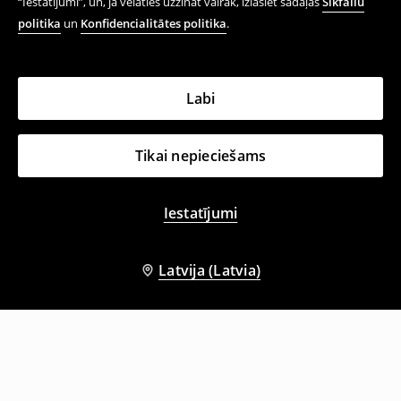
“Iestatījumi”, un, ja vēlaties uzzināt vairāk, izlasiet sadaļas
Sīkfailu
politika
un
Konfidencialitātes politika
.
Labi
Tikai nepieciešams
Iestatījumi
Latvija (Latvia)