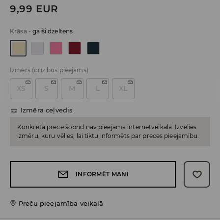
9,99
EUR
Krāsa
-
gaiši dzeltens
Izmērs
(drīz būs pieejams)
XS
S
M
L
XL
Izmēra ceļvedis
Konkrētā prece šobrīd nav pieejama internetveikalā. Izvēlies
izmēru, kuru vēlies, lai tiktu informēts par preces pieejamību.
INFORMĒT MANI
Preču pieejamība veikalā