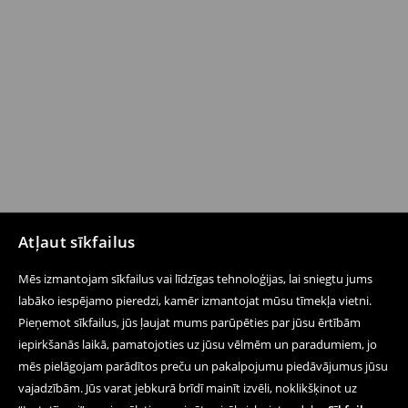
Atļaut sīkfailus
Mēs izmantojam sīkfailus vai līdzīgas tehnoloģijas, lai sniegtu jums
labāko iespējamo pieredzi, kamēr izmantojat mūsu tīmekļa vietni.
Pieņemot sīkfailus, jūs ļaujat mums parūpēties par jūsu ērtībām
iepirkšanās laikā, pamatojoties uz jūsu vēlmēm un paradumiem, jo
mēs pielāgojam parādītos preču un pakalpojumu piedāvājumus jūsu
vajadzībām. Jūs varat jebkurā brīdī mainīt izvēli, noklikšķinot uz