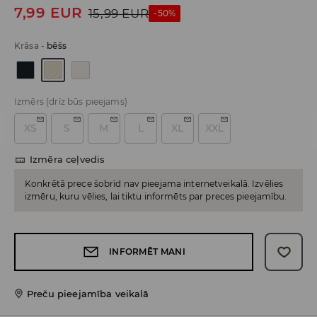
7,99
EUR
15,99
EUR
-50%
Krāsa
-
bēšs
Izmērs
(drīz būs pieejams)
XS
S
M
L
XL
XXL
Izmēra ceļvedis
Konkrētā prece šobrīd nav pieejama internetveikalā. Izvēlies
izmēru, kuru vēlies, lai tiktu informēts par preces pieejamību.
INFORMĒT MANI
Preču pieejamība veikalā