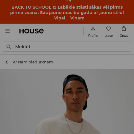
BACK TO SCHOOL
📒
Labākie stāsti sākas vēl pirms
pirmā zvana. Sāc jauno mācību gadu ar jaunu stilu!
Viņai
Viņam
Izlase
Profils
Grozs
Meklēt
Ar īsām piedurknēm