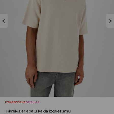
IZPĀRDOŠANA
DRĪZUMĀ
T-krekls ar apaļu kakla izgriezumu