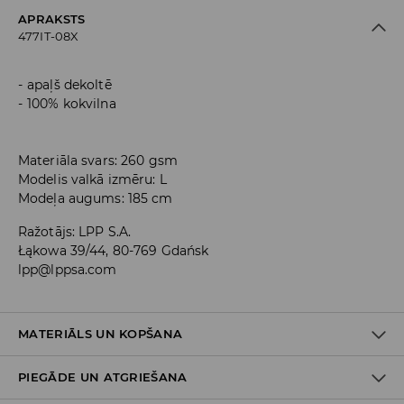
APRAKSTS
477IT-08X
apaļš dekoltē
100% kokvilna
Materiāla svars: 260 gsm
Modelis valkā izmēru: L
Modeļa augums: 185 cm
Ražotājs
:
LPP S.A.
Łąkowa 39/44, 80-769 Gdańsk
lpp@lppsa.com
MATERIĀLS UN KOPŠANA
PIEGĀDE UN ATGRIEŠANA
100% KOKVILNA