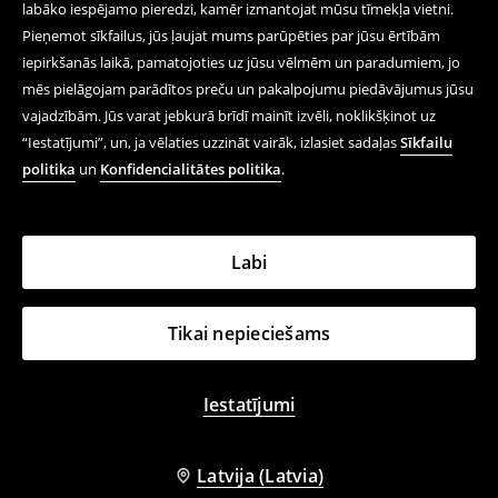
labāko iespējamo pieredzi, kamēr izmantojat mūsu tīmekļa vietni.
Pieņemot sīkfailus, jūs ļaujat mums parūpēties par jūsu ērtībām
iepirkšanās laikā, pamatojoties uz jūsu vēlmēm un paradumiem, jo
mēs pielāgojam parādītos preču un pakalpojumu piedāvājumus jūsu
vajadzībām. Jūs varat jebkurā brīdī mainīt izvēli, noklikšķinot uz
“Iestatījumi”, un, ja vēlaties uzzināt vairāk, izlasiet sadaļas
Sīkfailu
politika
un
Konfidencialitātes politika
.
Labi
Tikai nepieciešams
Iestatījumi
Latvija (Latvia)