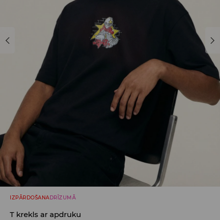
IZPĀRDOŠANA
DRĪZUMĀ
T krekls ar apdruku