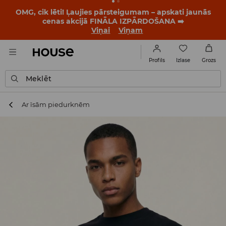
OMG, cik lēti! Ļaujies pārsteigumam – apskati jaunās
cenas akcijā FINĀLA IZPĀRDOŠANA ➡️
Viņai
Viņam
Izlase
Profils
Grozs
Meklēt
Ar īsām piedurknēm