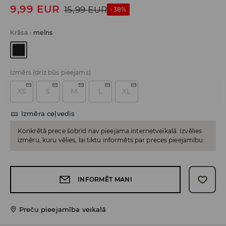
9,99
EUR
15,99
EUR
-38%
Krāsa
-
melns
Izmērs
(drīz būs pieejams)
XS
S
M
L
XL
Izmēra ceļvedis
Konkrētā prece šobrīd nav pieejama internetveikalā. Izvēlies
izmēru, kuru vēlies, lai tiktu informēts par preces pieejamību.
INFORMĒT MANI
Preču pieejamība veikalā