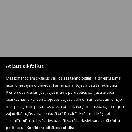
Atļaut sīkfailus
Mēs izmantojam sīkfailus vai līdzīgas tehnoloģijas, lai sniegtu jums
labāko iespējamo pieredzi, kamēr izmantojat mūsu tīmekļa vietni.
Pieņemot sīkfailus, jūs ļaujat mums parūpēties par jūsu ērtībām
iepirkšanās laikā, pamatojoties uz jūsu vēlmēm un paradumiem, jo
mēs pielāgojam parādītos preču un pakalpojumu piedāvājumus jūsu
vajadzībām. Jūs varat jebkurā brīdī mainīt izvēli, noklikšķinot uz
“Iestatījumi”, un, ja vēlaties uzzināt vairāk, izlasiet sadaļas
Sīkfailu
politika
un
Konfidencialitātes politika
.