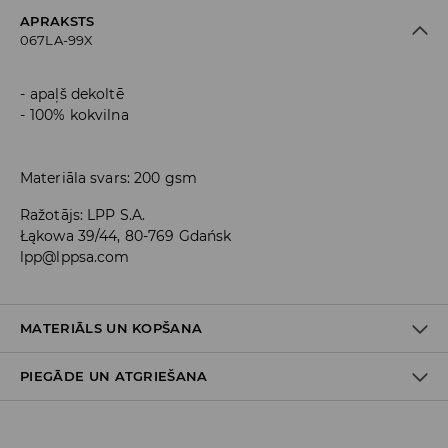
APRAKSTS
067LA-99X
apaļš dekoltē
100% kokvilna
Materiāla svars: 200 gsm
Ražotājs
:
LPP S.A.
Łąkowa 39/44, 80-769 Gdańsk
lpp@lppsa.com
MATERIĀLS UN KOPŠANA
PIEGĀDE UN ATGRIEŠANA
100% KOKVILNA
Piegādes politika