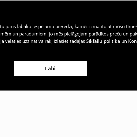
iegtu jums labāko iespējamo pieredzi, kamēr izmantojat mūsu tīmek
 vēlmēm un paradumiem, jo mēs pielāgojam parādītos preču un pa
 ja vēlaties uzzināt vairāk, izlasiet sadaļas
Sīkfailu politika
un
Konf
Labi