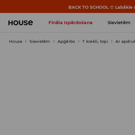
BACK TO SCHOOL
📒
Labākie s
Fināla Izpārdošana
Sievietēm
House
Sievietēm
Influencers' Faves
Apģērbs
T krekli, topi
Ar apdru