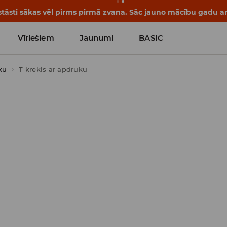
tāsti sākas vēl pirms pirmā zvana. Sāc jauno mācību gadu ar 
Vīriešiem
Jaunumi
BASIC
ku
T krekls ar apdruku