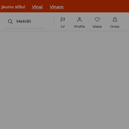
jaunu stilu!
Viņai
Viņam
Meklēt
LV
Profils
Izlase
Grozs