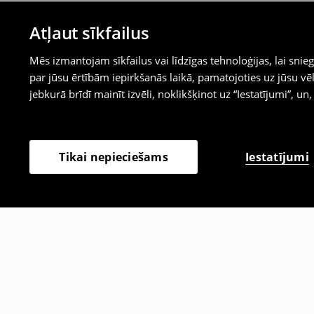
Atļaut sīkfailus
Mēs izmantojam sīkfailus vai līdzīgas tehnoloģijas, lai sn
par jūsu ērtībām iepirkšanās laikā, pamatojoties uz jūsu
jebkurā brīdī mainīt izvēli, noklikšķinot uz “Iestatījumi”, un,
Iestatījumi
Tikai nepieciešams