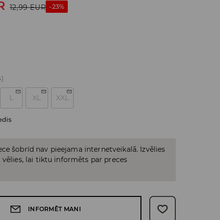
R
-23%
12,99
EUR
s)
L
XL
XXL
edis
ce šobrīd nav pieejama internetveikalā. Izvēlies
vēlies, lai tiktu informēts par preces
INFORMĒT MANI