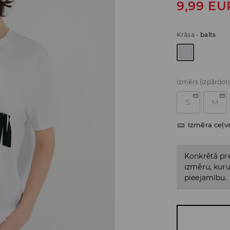
9,99
EU
Krāsa
-
balts
Izmērs
(izpārdot
S
M
Izmēra ceļv
Konkrētā pre
izmēru, kuru 
pieejamību.