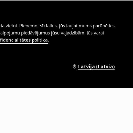
ļa vietni. Pieņemot sīkfailus, jūs ļaujat mums parūpēties
kalpojumu piedāvājumus jūsu vajadzībām. Jūs varat
idencialitātes politika
.
Latvija (Latvia)