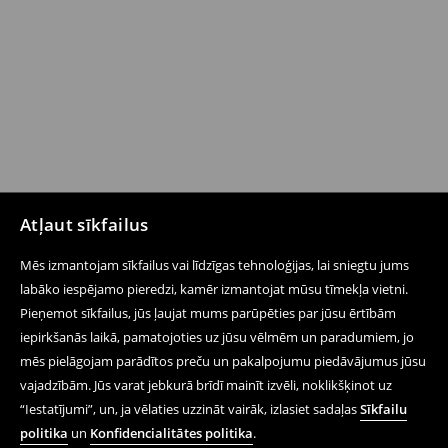
Atļaut sīkfailus
Mēs izmantojam sīkfailus vai līdzīgas tehnoloģijas, lai sniegtu jums
labāko iespējamo pieredzi, kamēr izmantojat mūsu tīmekļa vietni.
Pieņemot sīkfailus, jūs ļaujat mums parūpēties par jūsu ērtībām
iepirkšanās laikā, pamatojoties uz jūsu vēlmēm un paradumiem, jo
mēs pielāgojam parādītos preču un pakalpojumu piedāvājumus jūsu
vajadzībām. Jūs varat jebkurā brīdī mainīt izvēli, noklikšķinot uz
“Iestatījumi”, un, ja vēlaties uzzināt vairāk, izlasiet sadaļas
Sīkfailu
politika
un
Konfidencialitātes politika
.