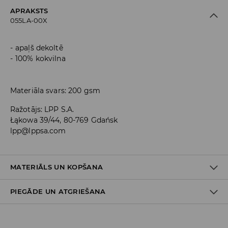
APRAKSTS
055LA-00X
apaļš dekoltē
100% kokvilna
Materiāla svars: 200 gsm
Ražotājs
:
LPP S.A.
Łąkowa 39/44, 80-769 Gdańsk
lpp@lppsa.com
MATERIĀLS UN KOPŠANA
PIEGĀDE UN ATGRIEŠANA
100% KOKVILNA
Piegādes politika