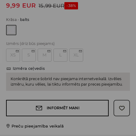
9,99
EUR
15,99
EUR
-38%
Krāsa
-
balts
Izmērs
(drīz būs pieejams)
XS
S
M
L
XL
Izmēra ceļvedis
Konkrētā prece šobrīd nav pieejama internetveikalā. Izvēlies
izmēru, kuru vēlies, lai tiktu informēts par preces pieejamību.
INFORMĒT MANI
Preču pieejamība veikalā