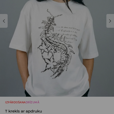
IZPĀRDOŠANA
DRĪZUMĀ
T krekls ar apdruku