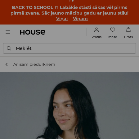
BACK TO SCHOOL
📒
Labākie stāsti sākas vēl pirms
pirmā zvana. Sāc jauno mācību gadu ar jaunu stilu!
Viņai
Viņam
Izlase
Profils
Grozs
Meklēt
Ar īsām piedurknēm