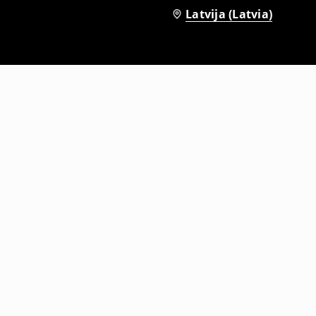
Latvija (Latvia)
T krekls ar apdruku
9
,
99
EUR
15,99
EUR