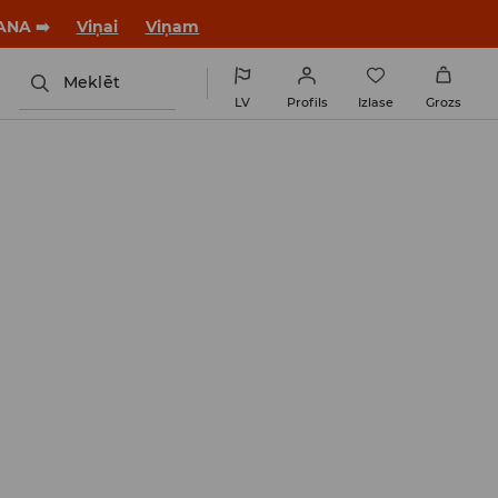
ANA ➡️
Viņai
Viņam
Meklēt
LV
Profils
Izlase
Grozs