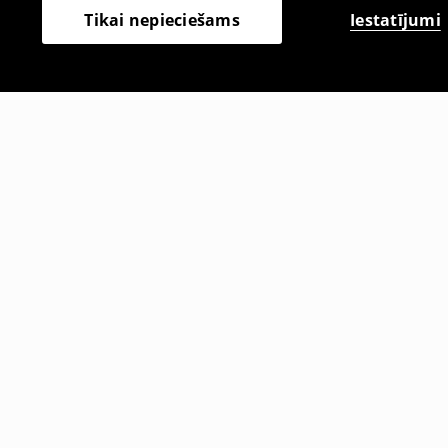
Iestatījumi
Tikai nepieciešams
Citi klienti izvēlējās arī
T krekls ar apdruku
T krekls ar
3
,
99
EUR
9
,
99
EUR
15,99
EUR
15