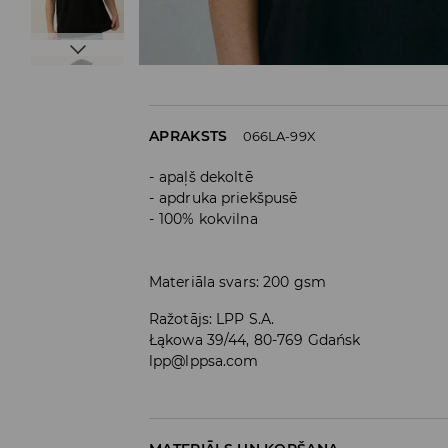
APRAKSTS
066LA-99X
apaļš dekoltē
apdruka priekšpusē
100% kokvilna
Materiāla svars: 200 gsm
Ražotājs
:
LPP S.A.
Łąkowa 39/44, 80-769 Gdańsk
lpp@lppsa.com