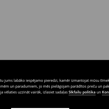
iegtu jums labāko iespējamo pieredzi, kamēr izmantojat mūsu tīmek
 vēlmēm un paradumiem, jo mēs pielāgojam parādītos preču un pa
 ja vēlaties uzzināt vairāk, izlasiet sadaļas
Sīkfailu politika
un
Konf