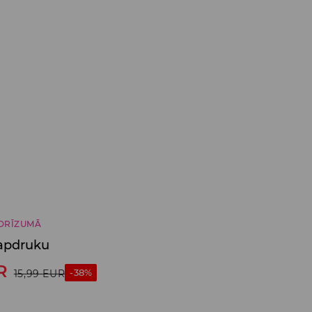
DRĪZUMĀ
 apdruku
R
-38%
15,99
EUR