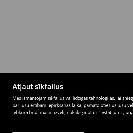
Atļaut sīkfailus
Mēs izmantojam sīkfailus vai līdzīgas tehnoloģijas, lai sn
par jūsu ērtībām iepirkšanās laikā, pamatojoties uz jūsu
jebkurā brīdī mainīt izvēli, noklikšķinot uz “Iestatījumi”, un,