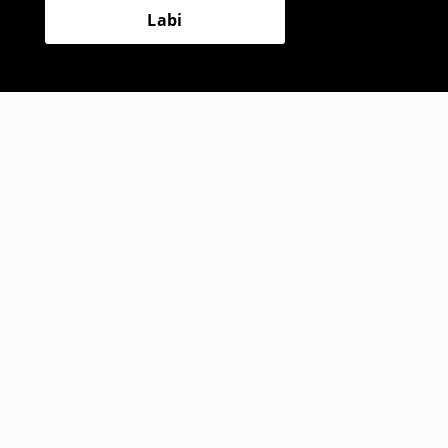
Labi
 apdruku
T krekls ar apdruku
3
,
99
EUR
,99
EUR
15,99
EUR