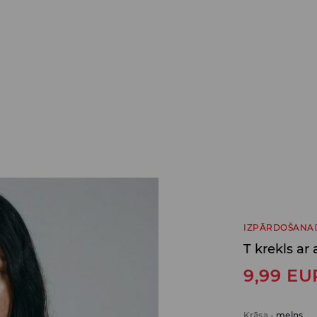
IZPĀRDOŠANA
T krekls ar
9,99
EU
Krāsa
-
melns