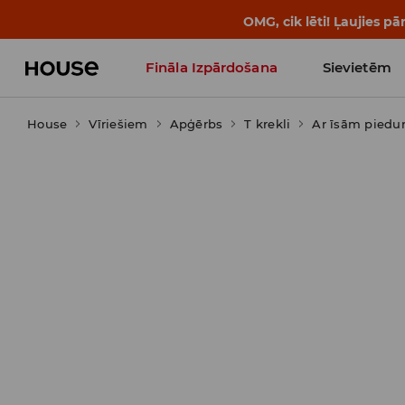
OMG, cik lēti! Ļaujies 
Fināla Izpārdošana
Sievietēm
House
Vīriešiem
Influencers' Faves
Apģērbs
T krekli
Ar īsām pied