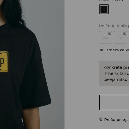
Izmērs
(drīz būs
XS
S
Izmēra ceļv
Konkrētā pre
izmēru, kuru 
pieejamību.
Preču pieej