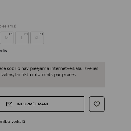
 pieejams)
M
L
XL
edis
ce šobrīd nav pieejama internetveikalā. Izvēlies
vēlies, lai tiktu informēts par preces
INFORMĒT MANI
amība veikalā