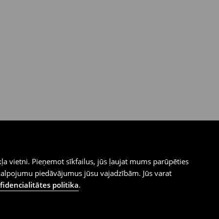
ļa vietni. Pieņemot sīkfailus, jūs ļaujat mums parūpēties
kalpojumu piedāvājumus jūsu vajadzībām. Jūs varat
idencialitātes politika
.