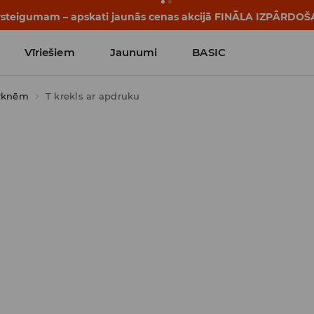
pārsteigumam – apskati jaunās cenas akcijā FINĀLA IZPĀRDOŠ
Vīriešiem
Jaunumi
BASIC
urknēm
T krekls ar apdruku