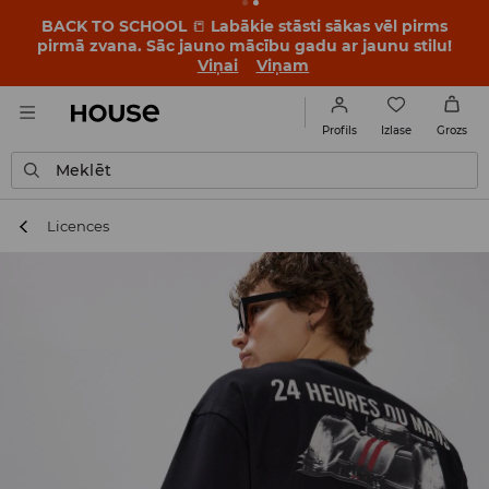
BACK TO SCHOOL
📒
Labākie stāsti sākas vēl pirms
pirmā zvana. Sāc jauno mācību gadu ar jaunu stilu!
Viņai
Viņam
Izlase
Profils
Grozs
Meklēt
Licences