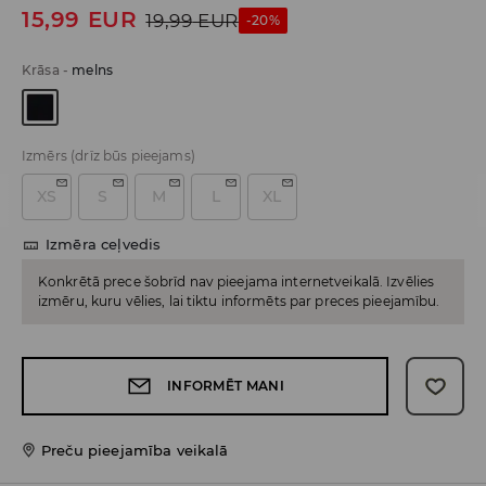
15,99
EUR
19,99
EUR
-20%
Krāsa
-
melns
Izmērs
(drīz būs pieejams)
XS
S
M
L
XL
Izmēra ceļvedis
Konkrētā prece šobrīd nav pieejama internetveikalā. Izvēlies
izmēru, kuru vēlies, lai tiktu informēts par preces pieejamību.
INFORMĒT MANI
Preču pieejamība veikalā