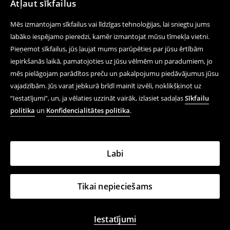
Atļaut sīkfailus
Mēs izmantojam sīkfailus vai līdzīgas tehnoloģijas, lai sniegtu jums
labāko iespējamo pieredzi, kamēr izmantojat mūsu tīmekļa vietni.
Pieņemot sīkfailus, jūs ļaujat mums parūpēties par jūsu ērtībām
iepirkšanās laikā, pamatojoties uz jūsu vēlmēm un paradumiem, jo
mēs pielāgojam parādītos preču un pakalpojumu piedāvājumus jūsu
vajadzībām. Jūs varat jebkurā brīdī mainīt izvēli, noklikšķinot uz
“Iestatījumi”, un, ja vēlaties uzzināt vairāk, izlasiet sadaļas
Sīkfailu
politika
un
Konfidencialitātes politika
.
Labi
Tikai nepieciešams
Iestatījumi