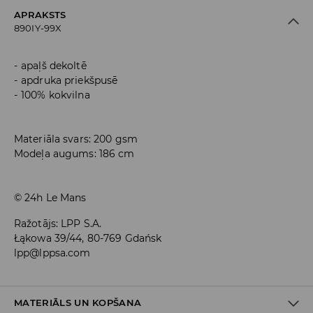
APRAKSTS
890IY-99X
apaļš dekoltē
apdruka priekšpusē
100% kokvilna
Materiāla svars: 200 gsm
Modeļa augums: 186 cm
© 24h Le Mans
Ražotājs
:
LPP S.A.
Łąkowa 39/44, 80-769 Gdańsk
lpp@lppsa.com
MATERIĀLS UN KOPŠANA